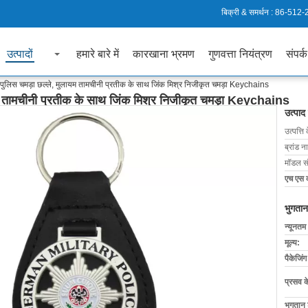
बिक्री & समर्थन :
86-512-
उत्पादों
हमारे बारे में
कारखाना भ्रमण
गुणवत्ता नियंत्रण
संपर्क
्य पुलिस चमड़ा छल्ले, मुलायम तामचीनी प्रतीक के साथ जिंक मिश्र निजीकृत चमड़ा Keychains
ायम तामचीनी प्रतीक के साथ जिंक मिश्र निजीकृत चमड़ा Keychains
उत्पाद
उत्पत्ति 
ब्रांड न
मॉडल सं
एच एस 
भुगतान
न्यूनतम
मूल्य:
पैकेजिं
प्रसव 
भुगतान शर