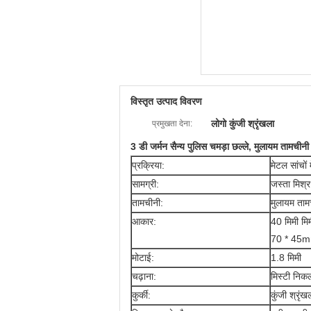
विस्तृत उत्पाद विवरण
लोगो कुंजी श्रृंखला
प्रमुखता देना:
3 डी जर्मन सैन्य पुलिस चमड़ा छल्ले, मुलायम तामच
प्रक्रिया:
मेटल सांचों 
सामग्री:
जस्ता मिश्र
तामचीनी:
मुलायम ताम
आकार:
40 मिमी मिम
70 * 45mm
मोटाई:
1.8 मिमी
चढ़ाना:
मिस्टी निक
कुर्की:
कुंजी श्रृंख