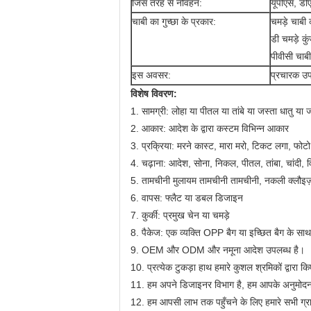
जिस तरह से नौवहन:
यूपीएस, डी
चाबी का गुच्छा के प्रकार:
चमड़े चाबी 
डी चमड़े कु
पीवीसी चाबी
इस अवसर:
प्रचारक उपह
विशेष विवरण:
1. सामग्री: लोहा या पीतल या तांबे या जस्ता धातु या 
2. आकार: आदेश के द्वारा कस्टम विभिन्न आकार
3. प्रक्रिया: मरने कास्ट, मारा मरो, टिकट लगा, फोटो 
4. चढ़ाना: आदेश, सोना, निकल, पीतल, तांबा, चांदी, व
5. तामचीनी मुलायम तामचीनी तामचीनी, नकली क्लौइज़
6. वापस: फ्लैट या डबल डिजाइन
7. कुर्की: प्रमुख चेन या चमड़े
8. पैकेज: एक व्यक्ति OPP बैग या इच्छित बैग के साथ 
9. OEM और ODM और नमूना आदेश उपलब्ध है।
10. प्रत्येक टुकड़ा हाथ हमारे कुशल श्रमिकों द्वारा क
11. हम अपने डिजाइनर विभाग है, हम आपके अनुमोदन
12. हम आपसी लाभ तक पहुँचने के लिए हमारे सभी ग्राह