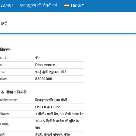
एक उद्धरण की विनती करे
Hindi
2287467
 करें
 विवरण:
के प्लेस:
चीन
ाम:
Pins centre
ख्या:
चमड़े कुंजी श्रृंखला 103
कोड::
83081000
 & नौवहन नियमों:
 आदेश मात्रा:
डिजाइन प्रति 100 पीसी
USD 0.4-1.0/pc
ग विवरण:
1 पीसी / पाली बैग, 50 पीसी / मध्य बैग
10-15 दिनों के आदेश की पुष्टि के
के समय:
बाद
्तें:
टी/टी, वेस्टर्न यूनियन, पेपैल