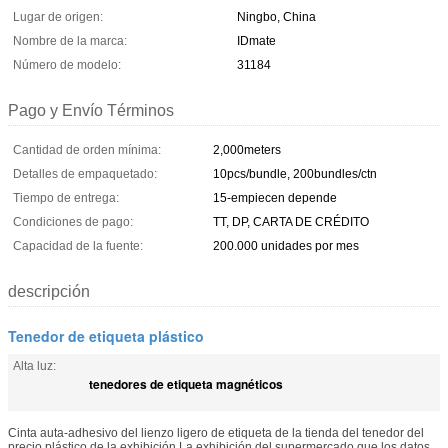
Lugar de origen:
Ningbo, China
Nombre de la marca:
IDmate
Número de modelo:
31184
Pago y Envío Términos
Cantidad de orden mínima:
2,000meters
Detalles de empaquetado:
10pcs/bundle, 200bundles/ctn
Tiempo de entrega:
15-empiecen depende
Condiciones de pago:
TT, DP, CARTA DE CRÉDITO
Capacidad de la fuente:
200.000 unidades por mes
descripción
Tenedor de etiqueta plástico
Alta luz:
tenedores de etiqueta magnéticos
Cinta auta-adhesivo del lienzo ligero de etiqueta de la tienda del tenedor del
precio plástico de la exhibición La exhibición del supermercado que los datos