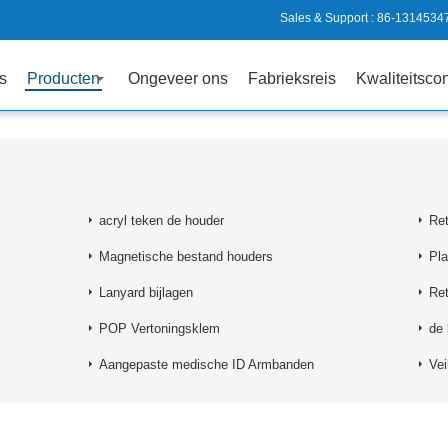
Sales & Support :
86-1314534
s
Producten
Ongeveer ons
Fabrieksreis
Kwaliteitscon
acryl teken de houder
Ret
Magnetische bestand houders
Pla
Lanyard bijlagen
Ret
POP Vertoningsklem
de 
Aangepaste medische ID Armbanden
Vei