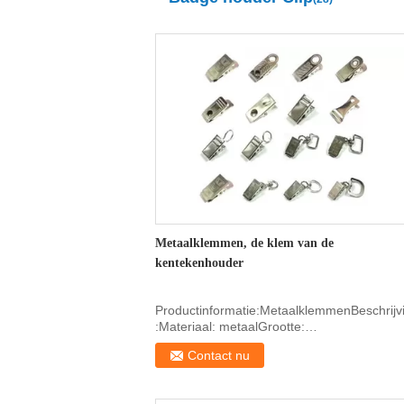
Metaalklemmen, de klem van de
kentekenhouder
Productinformatie:MetaalklemmenBeschrijv
:Materiaal: metaalGrootte:
3.0*1.2*0.05cmKleur: ...
Contact nu