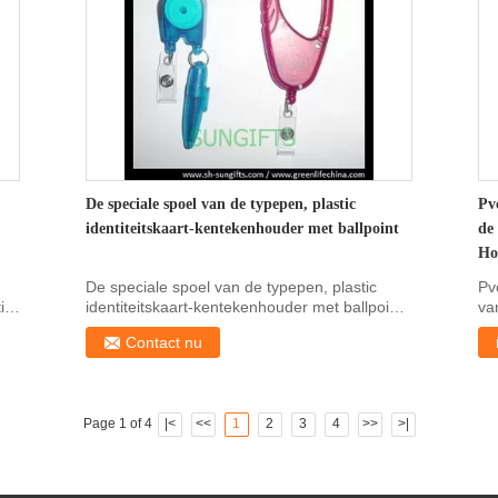
De speciale spoel van de typepen, plastic
Pv
identiteitskaart-kentekenhouder met ballpoint
de
Ho
De speciale spoel van de typepen, plastic
Pv
ic
identiteitskaart-kentekenhouder met ballpoint
va
Specificatie...
op
Contact nu
Page 1 of 4
|<
<<
1
2
3
4
>>
>|