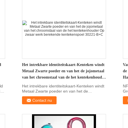
d
Het intrekbare identiteitskaart-Kenteken windt
Va
Metaal Zwarte poeder en van het de jojometaal
de
van het chroomstaal van de het kentekenhouder
Ha
Op zwaar werk berekende kentekenspoel 30221-
Ke
ld
Het intrekbare identiteitskaart-Kenteken windt
NF
B+C
l
Metaal Zwarte poeder en van het de
Gr
jojometaal van het ...
af
Contact nu