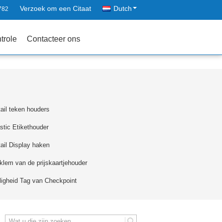
Verzoek om een Citaat
Dutch
782
trole
Contacteer ons
ail teken houders
stic Etikethouder
ail Display haken
klem van de prijskaartjehouder
ligheid Tag van Checkpoint