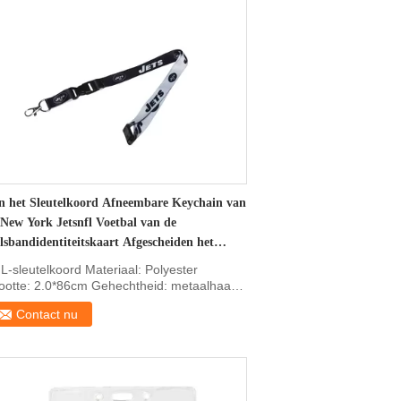
n het Sleutelkoord Afneembare Keychain van
 New York Jetsnfl Voetbal van de
lsbandidentiteitskaart Afgescheiden het
ntekenhouder -
L-sleutelkoord Materiaal: Polyester
ootte: 2.0*86cm Gehechtheid: metaalhaak,
gescheiden klem ...
Contact nu