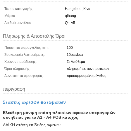
Τόπος καταγωγής:
Hangzhou, Κίνα
Μάρκα:
qihang
Αριθμό μοντέλου:
Qh-A5
Πληρωμής & Αποστολής Όροι
Ποσότητα παραγγελίας min:
100
Συσκευασία λεπτομέρειες:
10pcs/box
Χρόνος παράδοσης:
Σε Απόθεμα
Όροι πληρωμής:
πληρωμή εκ των προτέρων
Δυνατότητα προσφοράς:
προσαρμοσμένο μέγεθος
περιγραφή
Στάσεις αφισών πατωμάτων
Ελεύθερη μόνιμη στάση πλαισίων αφισών υπεραγορών
συνήθειας για το Α1 - A4 POS κάτοχος
ΛΑΪΚΗ στάση επίδειξης αφισών