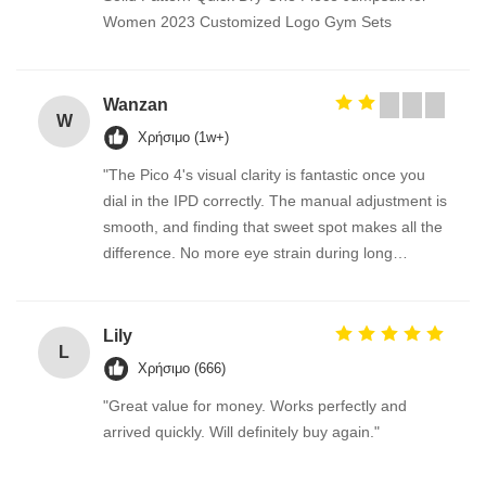
Women 2023 Customized Logo Gym Sets
Wanzan
W
Χρήσιμο (1w+)
"The Pico 4's visual clarity is fantastic once you
dial in the IPD correctly. The manual adjustment is
smooth, and finding that sweet spot makes all the
difference. No more eye strain during long
sessions. Highly recommend taking the time to set
it up properly!""The Pico 4's visual clarity is
fantastic once you dial in the IPD correctly. The
Lily
L
manual adjustment is smooth, and finding that
Χρήσιμο (666)
sweet spot makes all the difference. No more eye
"Great value for money. Works perfectly and
strain during long sessions. Highly recommend
arrived quickly. Will definitely buy again."
taking the time to set it up properly!""The Pico 4's
visual clarity is fantastic once you dial in the IPD