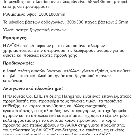
Το μέγεθος του πλαισίου άνω πλευρών είναι 585x435mm, μπορεί
επίσης να προσαρμοστεί.
Ρυθμισμένο ύψος: 10001800mm
Το μέγεθος βάσεων ορθογωνίων: 300x300 πάχος βάσεων: 2.5mm
Υλικό: άσπρη ζωγραφική σκονών.
Εφαρμογές:
Η ΛΑΪΚΗ επίδειξη αφισών με το πλαίσιο άνω πλευρών
χρησιμοποιείται στην υπεραγορά, τις λεωφόρους αγορών για τις
αφίσες και ποικίλες κάρτες προώθησης
Προδιαγραφές:
η λαϊκή στάση αφισών βάσεων μετάλλων γίνεται εξαίσια, και υιοθετεί
υψηλό - ποιοτικό υλικό με την άσπρη ζωγραφική σκονών
επιφάνειας.
Ανταγωνιστικό πλεονέκτημα:
Η πλέοντας Co. ΕΠΕ επίδειξης Hangzhou είναι ένας επαγγελματικός
προμηθευτής που προσφέρει τους πίνακες τιμών, τα προϊόντα
επίδειξης, τις κάρτες προώθησης και άλλες ενισχυτικές
εγκαταστάσεις για τις αλυσίδες των υπεραγορών, τα ταχυδρομεία
αγορών και τα αποκλειστικά καταστήματα. Έχουμε το εξοπλισμένο
καλά εργοστάσιο με το σύντομο κύκλο προϊόντων. Τα κύρια
προϊόντα μας περιλαμβάνουν τα ΛΑΪΚΑ στηρίγματα προώθησης,
τους πλαστικούς ΛΑΪΚΟΥΣ συνδετήρες, τις ετικέττες, τις ετικέτες
τιμών, τις τιμή-σανίδες φρούτων και λαχανικών, τα ΛΑΪΚΑ