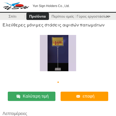
Yun Sign Holders Co., Ltd.
Σπίτι
Προϊόντα
Περίπου εμείς
Γύρος εργοστασίων
>>
Ελεύθερες μόνιμες στάσεις αφισών πατωμάτων
Καλύτερη τιμή
επαφή
Λεπτομέρειες