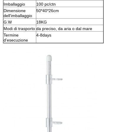
Imballaggio
100 pc/ctn
Dimensione
50*40*26cm
dell'imballaggio
G.W
18KG
Modi di trasporto
da preciso, da aria o dal mare
Termine
4-8days
d'esecuzione