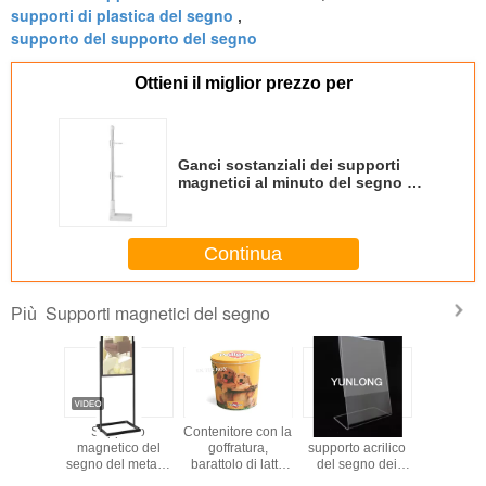
supporti di plastica del segno
,
supporto del supporto del segno
Ottieni il miglior prezzo per
Ganci sostanziali dei supporti
magnetici al minuto del segno di
schiocco con il tubo
dell'alluminio di 250mm
Continua
Supporti magnetici del segno
Più
upporto
Supporto
Contenitore con la
Di inclinazione
Suppo
lico
magnetico del
goffratura,
supporto acrilico
magnetic
ente del
segno del metallo
barattolo di latta
del segno dei
segno p
gno
base del braccio
del regalo LFGB
banchi di mostra
scaff