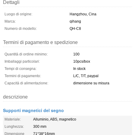
Dettagli
Luogo di origine:
Hangzhou, Cina
Marca:
qihang
Numero di modello:
QH-C8
Termini di pagamento e spedizione
Quantità di ordine minimo:
100
Imballaggi particolari:
10pcs/box
Tempi di consegna:
In stock
Termini di pagamento:
L/C, T/T, paypal
Capacità di alimentazione:
dimensione su misura
descrizione
Supporti magnetici del segno
Materiale:
Alluminio, ABS, magnetico
Lunghezza:
300 mm
Dimensione
71*38*16mm