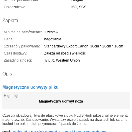
Miejsce pochodzenia:
Ningbo
Orzecznictwo:
ISO, SGS
Zapłata
Minimalne zamówienie:
1 zestaw
Cena:
negotiable
Szczegóły pakowania:
Standardowy Export Carton: 36cm * 26cm * 16cm
Czas dostawy:
Zależą od ilości i wielkości
Zasady płatności:
T/T, l/c, Western Union
Opis
Magnetyczne uchwyty pliku
High Light:
Magnetyczny uchwyt noża
Częścią składową: Twarde plastikowe słupki PLUS High jakości silne elementy
magnetyczne. Zastosowanie: Wystarczy przybić pasek na drzwiach lub ścianie
kuchni lub pokoju, lub przymocować pasek do żelaza ...
uchwyty na dokumenty
teczki na czasopisma
tagi:
,
,