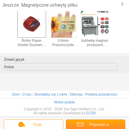
Magnetyczne uchwyty pliku
Jeszcze
tyczny
Sprzedam File
CMYK polewy
Automatyczne
Uchw
t noża
Roller Paper
0.8mm
lodówkę magnes
magnet
Holder Dozownik
Przezroczyste
producent
wielo utr
pomysł prezent
PVC VIP karty z
maszyny
napoju lu
nadrukowane
paskiem
dozujące
pod r
logo
magnetycznym
Zmień język
Polish
Dom
|
O nas
|
Skontaktuj się z nami
|
Sitemap
|
Polityka prywatności
Widok pulpitu
Copyright © 2015 - 2026 Yun Sign Holders Co., Ltd..
All rights reserved. Developed by
ECER
Czat
Poprosić o