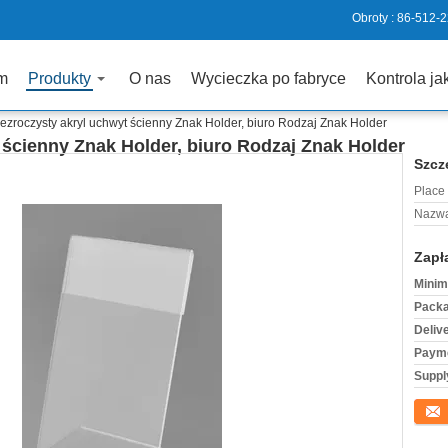
Obroty :
86-512-
m
Produkty
O nas
Wycieczka po fabryce
Kontrola ja
zezroczysty akryl uchwyt ścienny Znak Holder, biuro Rodzaj Znak Holder
 ścienny Znak Holder, biuro Rodzaj Znak Holder
Szcz
Place 
Nazwa
Zapł
Minim
Packa
Deliv
Payme
Supply
Konta