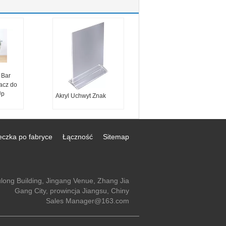
 Bar
racz do
Up
Akryl Uchwyt Znak
eczka po fabryce
Łączność
Sitemap
long Building, Jingang Venue, Zhang Jia
Gang City, prowincja Jiangsu, Chiny
Sales Manager@163.com