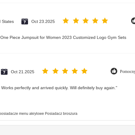
d States
Oct 23.2025
ry One Piece Jumpsuit for Women 2023 Customized Logo Gym Sets
Oct 21.2025
Pomocny
Works perfectly and arrived quickly. Will definitely buy again."
posiadacze menu akrylowe Posiadacz broszura