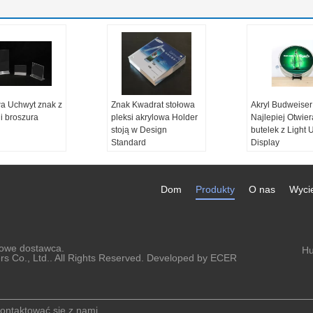
wa Uchwyt znak z
Znak Kwadrat stołowa
Akryl Budweiser
i broszura
pleksi akrylowa Holder
Najlepiej Otwie
stoją w Design
butelek z Light 
Standard
Display
materiał:
Akryl
Niestandardowy
Projekt OEM:
Zadowalające
Dom
Produkty
O nas
Wyci
MOQ:
1000szt
Przykładowy czas:
2-
5days
lowe
dostawca.
Hu
s Co., Ltd.. All Rights Reserved. Developed by
ECER
ontaktować się z nami