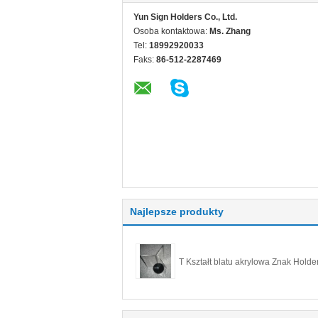
Yun Sign Holders Co., Ltd.
Osoba kontaktowa:
Ms. Zhang
Tel:
18992920033
Faks:
86-512-2287469
Najlepsze produkty
T Kształt blatu akrylowa Znak Holde