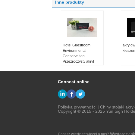
Inne produkty
Hotel Guestroom
akrylo
Environmental
kieszen
Conservation
Przezroczysty akryl
Znak Blok
Connect online
Polityka prywatności
|
Chiny stojaki akry
Copyright © 2015 - 2025 Yun Sign Holder
Wystarczy sk
Chcesz wiedzieć więcej o nas?