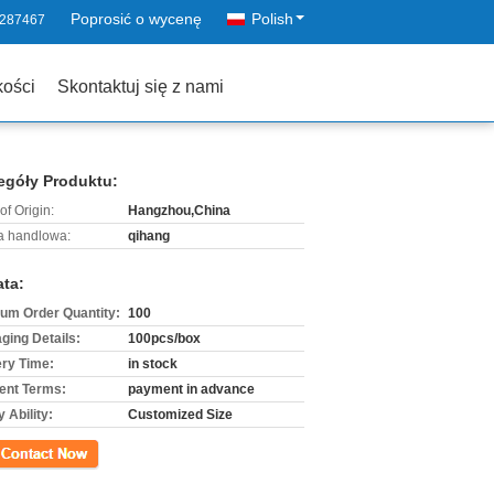
Poprosić o wycenę
Polish
2287467
kości
Skontaktuj się z nami
egóły Produktu:
of Origin:
Hangzhou,China
 handlowa:
qihang
ata:
um Order Quantity:
100
ging Details:
100pcs/box
ery Time:
in stock
nt Terms:
payment in advance
 Ability:
Customized Size
kt