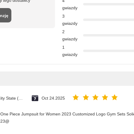
ji tego dostawcy
4
gwiazdy
nzję
3
gwiazdy
2
gwiazdy
1
gwiazdy
Vatican City State (Holy See)
Oct 24.2025
y One Piece Jumpsuit for Women 2023 Customized Logo Gym Sets Soli
2023@