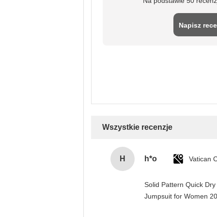
Na podstawie 50 recenz
Napisz rece
Wszystkie recenzje
H
h*o
Solid Pattern Quick Dr
Jumpsuit for Women 