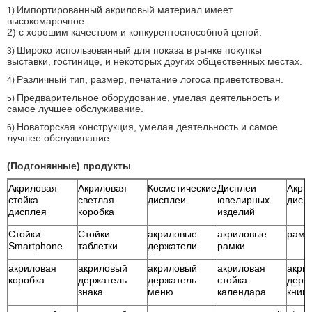
Импортированный акриловый материал имеет
1)
высокомарочное.
2) с хорошим качеством и конкурентоспособной ценой.
Широко использованный для показа в рынке покупкы
3)
выставки, гостинице, и некоторых других общественных местах.
Различный тип, размер, печатание логоса приветствован.
4)
Предварительное оборудование, умелая деятельность и
5)
самое лучшее обслуживание.
Новаторская конструкция, умелая деятельность и самое
6)
лучшее обслуживание.
(Подгонянные) продукты
Акриловая
Акриловая
Косметические
Дисплеи
Акри
стойка
светлая
дисплеи
ювелирных
дисп
дисплея
коробка
изделий
Стойки
Стойки
акриловые
акриловые
рамк
Smartphone
таблетки
держатели
рамки
акриловая
акриловый
акриловый
акриловая
акри
коробка
держатель
держатель
стойка
держ
знака
меню
календара
книги