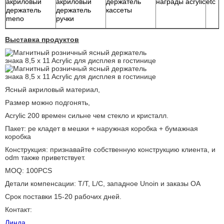
акриловый
акриловый
держатель
награды acrylic
etc
держатель
держатель
кассеты
meno
ручки
Выставка продуктов
Ясный акриловый материал,
Размер можно подгонять,
Acrylic 200 времен сильне чем стекло и кристалл.
Пакет: pe кладет в мешки + наружная коробка + бумажная
коробка
Конструкция: признавайте собственную конструкцию клиента, и
odm также приветствует.
MOQ: 100PCS
Детали компенсации: T/T, L/C, западное Unoin и заказы OA
Срок поставки 15-20 рабочих дней.
Контакт:
Линда