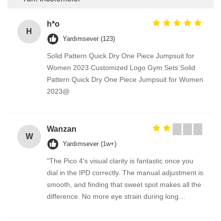
h*o
H
Yardımsever (123)
Solid Pattern Quick Dry One Piece Jumpsuit for
Women 2023 Customized Logo Gym Sets Solid
Pattern Quick Dry One Piece Jumpsuit for Women
2023@
Wanzan
W
Yardımsever (1w+)
"The Pico 4's visual clarity is fantastic once you
dial in the IPD correctly. The manual adjustment is
smooth, and finding that sweet spot makes all the
difference. No more eye strain during long
sessions. Highly recommend taking the time to set
it up properly!""The Pico 4's visual clarity is