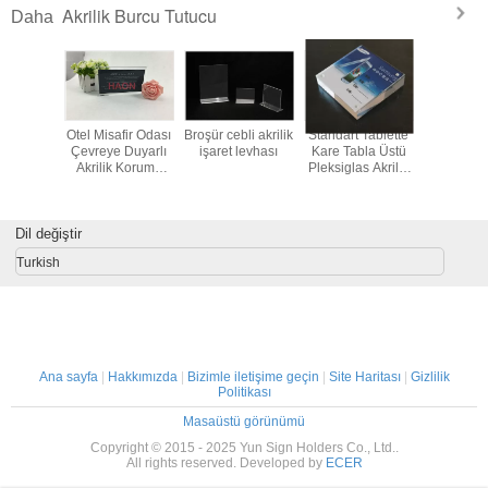
Akrilik Burcu Tutucu
Daha
k Burcu
Otel Misafir Odası
Broşür cebli akrilik
Standart Tablette
T şekli
ucu
Çevreye Duyarlı
işaret levhası
Kare Tabla Üstü
tezgah A
Akrilik Koruma
Pleksiglas Akrilik
Tabela Tu
İşaretleme Bloğu
Tabela Tutacağı
Dil değiştir
Turkish
Ana sayfa
|
Hakkımızda
|
Bizimle iletişime geçin
|
Site Haritası
|
Gizlilik
Politikası
Masaüstü görünümü
Copyright © 2015 - 2025 Yun Sign Holders Co., Ltd..
All rights reserved. Developed by
ECER