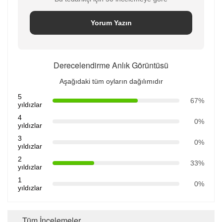
Yorum Yazın
Derecelendirme Anlık Görüntüsü
Aşağıdaki tüm oyların dağılımıdır
5
67%
yıldızlar
4
0%
yıldızlar
3
0%
yıldızlar
2
33%
yıldızlar
1
0%
yıldızlar
Tüm İncelemeler