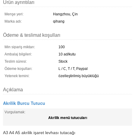
Ürün ayrıntıları
Menşe yeri:
Hangzhou, Çin
Marka adı:
qihang
Ödeme & teslimat koşulları
Min sipariş miktarı:
100
Ambalaj bilgileri:
10 ad/kutu
Teslim süresi:
Stock
Ödeme koşulları:
L / C, T / T, Paypal
Yetenek temini:
özelleştirilmiş büyüklüğü
Açıklama
Akrilik Burcu Tutucu
Vurgulamak:
Akrilik menü tutucuları
A3 A4 A5 akrilik işaret levhası tutacağı