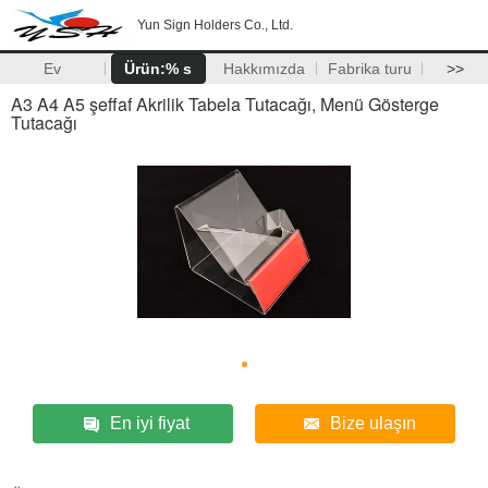
Yun Sign Holders Co., Ltd.
Ev
Ürün:% s
Hakkımızda
Fabrika turu
>>
A3 A4 A5 şeffaf Akrilik Tabela Tutacağı, Menü Gösterge
Tutacağı
En iyi fiyat
Bize ulaşın