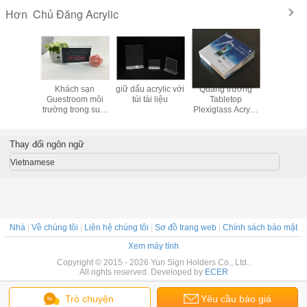
Chủ Đăng Acrylic
Hơn
 Acrylic
Khách sạn
giữ dấu acrylic với
Quảng trường
hình T cou
Guestroom môi
túi tài liệu
Tabletop
Chủ Acryl
trường trong suốt
Plexiglass Acrylic
bảo tồn Acrylic
Đăng Chủ Đứng
Đăng Lô
Trong Thiết kế
tiêu chuẩn
Thay đổi ngôn ngữ
Vietnamese
Nhà
|
Về chúng tôi
|
Liên hệ chúng tôi
|
Sơ đồ trang web
|
Chính sách bảo mật
Xem máy tính
Copyright © 2015 - 2026 Yun Sign Holders Co., Ltd..
All rights reserved. Developed by
ECER
Trò chuyện
Yêu cầu báo giá