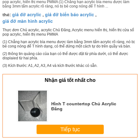
pop acrylic, hiển thị menu PMMA (1) Chẳng hạn acrylic bìa menu được làm
bằng 3mm tấm acrylic rõ ràng, nó bị bẻ cong nóng để T hình ...
giá đỡ acrylic
giá đỡ biển báo acrylic
thẻ:
,
,
giá đỡ màn hình acrylic
Thực đơn Chủ acrylic, acrylic Chủ Đăng, Acrylic menu hiển thị, hiển thị cửa sổ
pop acrylic, hiển thị menu PMMA
(1) Chẳng hạn acrylic bìa menu được làm bằng 3mm tấm acrylic rõ ràng, nó bị
bẻ cong nóng để T hình dạng, có thể đứng một cách tự do trên quầy và bàn.
(2) thông tin quảng cáo của bạn có thể được đặt từ phía dưới, có thể được
displaied từ hai phía.
(3) Kích thước: A1, A2, A3, A4 và kích thước khác có sẵn.
Nhận giá tốt nhất cho
Hình T countertop Chủ Acrylic
Đăng
Tiếp tục