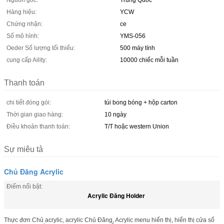
Nguồn gốc:
Trung Quốc
Hàng hiệu:
YCW
Chứng nhận:
ce
Số mô hình:
YMS-056
Oeder Số lượng tối thiểu:
500 máy tính
cung cấp Aility:
10000 chiếc mỗi tuần
Thanh toán
chi tiết đóng gói:
túi bong bóng + hộp carton
Thời gian giao hàng:
10 ngày
Điều khoản thanh toán:
T/T hoặc western Union
Sự miêu tả
Chủ Đăng Acrylic
Điểm nổi bật:
Acrylic Đăng Holder
Thực đơn Chủ acrylic, acrylic Chủ Đăng, Acrylic menu hiển thị, hiển thị cửa sổ