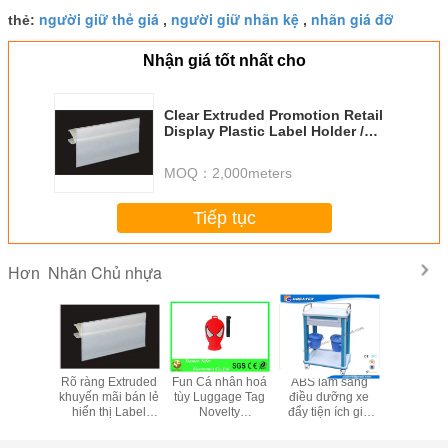
người giữ thẻ giá
người giữ nhãn kệ
nhãn giá đỡ
thẻ:
,
,
Nhận giá tốt nhất cho
Clear Extruded Promotion Retail
Display Plastic Label Holder /
Data Track 31213
MOQ：
2,000meters
Tiếp tục
Nhãn Chủ nhựa
Hơn
 Display
Rõ ràng Extruded
Fun Cá nhân hoá
ABS lâm sàng
Chủ thu
ệu Strip
khuyến mãi bán lẻ
tùy Luggage Tag
điều dưỡng xe
nhựa Đặt 
 31.203
hiển thị Label
Novelty
đẩy tiện ích giỏ
với 4 miến
 dễ dàng
nhựa Chủ / Dữ
Superman Thiết
rác xe đẩy thùng
thay thế 
liệu theo dõi
kế PVC Cao su
rác với thùng rác