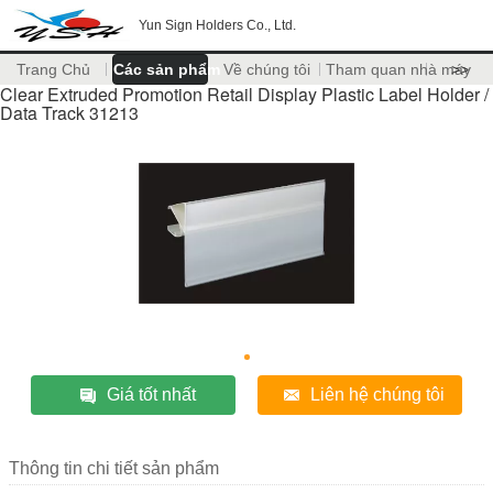
Yun Sign Holders Co., Ltd.
Trang Chủ
Các sản phẩm
Về chúng tôi
Tham quan nhà máy
>>
Clear Extruded Promotion Retail Display Plastic Label Holder /
Data Track 31213
Giá tốt nhất
Liên hệ chúng tôi
Thông tin chi tiết sản phẩm