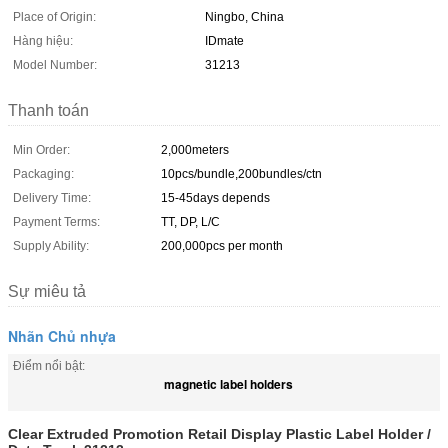
Place of Origin:
Ningbo, China
Hàng hiệu:
IDmate
Model Number:
31213
Thanh toán
Min Order:
2,000meters
Packaging:
10pcs/bundle,200bundles/ctn
Delivery Time:
15-45days depends
Payment Terms:
TT, DP, L/C
Supply Ability:
200,000pcs per month
Sự miêu tả
Nhãn Chủ nhựa
Điểm nổi bật:
magnetic label holders
Clear Extruded Promotion Retail Display Plastic Label Holder /