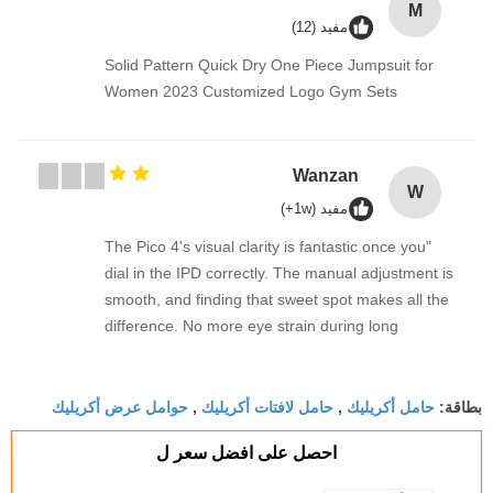
M
مفيد (12)
Solid Pattern Quick Dry One Piece Jumpsuit for
Women 2023 Customized Logo Gym Sets
Wanzan
W
مفيد (1w+)
"The Pico 4's visual clarity is fantastic once you
dial in the IPD correctly. The manual adjustment is
smooth, and finding that sweet spot makes all the
difference. No more eye strain during long
sessions. Highly recommend taking the time to set
it up properly!""The Pico 4's visual clarity is
حامل أكريليك
حامل لافتات أكريليك
حوامل عرض أكريليك
fantastic once you dial in the IPD correctly. The
بطاقة:
,
,
manual adjustment is smooth, and finding that
احصل على افضل سعر ل
sweet spot makes all the difference. No more eye
strain during long sessions. Highly recommend