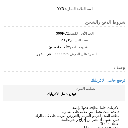
اسم العلامة التجارية:
YYB
شروط الدفع والشحن
الحد الأدنى لكمية:
300PCS
وقت التسليم:
10days
شروط الدفع:
tt أو إتحاد غربيّ
القدرة على العرض:
100000pcs في الشهر
وصف
توقيع حامل الاكريليك
تسليط الضوء:
توقيع حامل الاكريليك
الاكريليك حامل بطاقة جدولا واضحا
قاعدة مثلث يحمل آمن علامة على الطاولة
مطعم الصف لعرض القوائم والعروض اليومية على كل طاولة
فمن السهل أن تغير من إدراج ومحو نظيفة
الأبعاد: 4 "× 6"
نوعية جيدة، سعر ريسونابلي