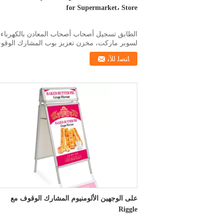
for Supermarket، Store
الطابق تسجيل أصحاب أصحاب المعادن بالكهرباء
لسوبر ماركت، مخزن تعزيز بوب المشارك الوقو
حجم القطب: ...
ﺎﺘﺼﻟ ﺍﻶﻧ
على الوجهين الألومنيوم المشارك الوقوف مع
Riggle