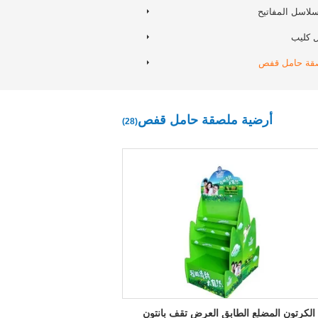
سلاسل المفاتيح
 كليب
صقة حامل قفص
أرضية ملصقة حامل قفص
(28)
K5 الكرتون المضلع الطابق العرض تقف بانتون