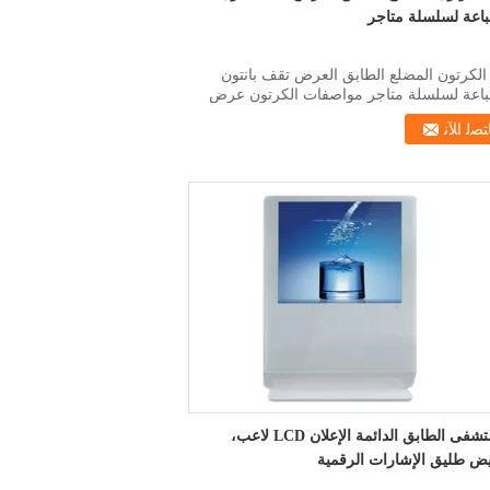
باعة لسلسلة متاجر
K الكرتون المضلع الطابق العرض تقف بانتون
باعة لسلسلة متاجر مواصفات الكرتون عرض
Displ رف...
ﺘﺼﻟ ﺍﻶﻧ
مستشفى الطابق الدائمة الإعلان LCD لاعب،
بيض طليق الإشارات الرقمية