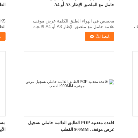
حامل مع الملصق الإطار A3 أو A4
الط
مخصص في الهواء الطلق الكلمة عرض موقف
5
ف
علامة حامل مع ملصق الإطار A3 أو A4 الاتجاه
الط
الصعودي هو إطار ملصق ...
موقف 1.ay
ﺎﺘﺼﻟ ﺍﻶﻧ
ﺎ
قاعدة معدنية POP الطابق الدائمة حاملي تسجيل
عرض موقف، 900MM القطب
الأ