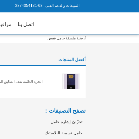
المبيعات والدعم الفنى :
86-1314534782
اتصل بنا
مراقبة
أرضية ملصقة حامل قفص
أفضل المنتجات
الحرة الدائمة تقف الطابق ا
تصفح التصنيفات：
تجزّئيّ إشارة حامل
حامل تسمية البلاستيك