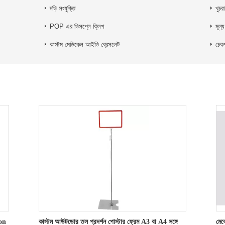
দড়ি সংযুক্তি
খুচরা
POP এর ডিসপ্লে ক্লিপ
মূল্
কাস্টম মেডিকেল আইডি ব্রেসলেট
চেকপ
ton
কাস্টম আউটডোর তল প্রদর্শন পোস্টার ফ্রেম A3 বা A4 সঙ্গে
মেঝ