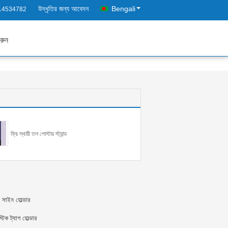
উদ্ধৃতির জন্য আবেদন
Bengali
14534782
রুন
ফ্রি স্থায়ী তল পোস্টার স্ট্যান্ড
া সাইন হোল্ডার
স্টিক ট্যাগ হোল্ডার