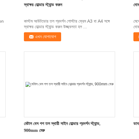
স্বাক্ষর হোল্ডার স্ট্যান্ড করুন
দোক
ton
কাস্টম আউটডোর তল প্রদর্শন পোস্টার ফ্রেম A3 বা A4 সঙ্গে
মেঝ
স্বাক্ষর হোল্ডার স্ট্যান্ড করুন উজ্জ্বলতা হল ...
দোক
এখন যোগাযোগ
মেটাল বেস পপ তল স্থায়ী সাইন হোল্ডার প্রদর্শন স্ট্যান্ড,
ডাব
900mm মেরু