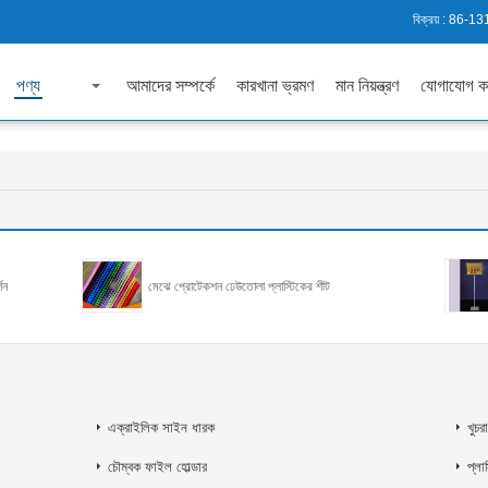
বিক্রয় :
86-13
পণ্য
আমাদের সম্পর্কে
কারখানা ভ্রমণ
মান নিয়ন্ত্রণ
যোগাযোগ ক
্শন
মেঝে প্রোটেকশন ঢেউতোলা প্লাস্টিকের শীট
এক্রাইলিক সাইন ধারক
খুচর
চৌম্বক ফাইল হোল্ডার
প্লা