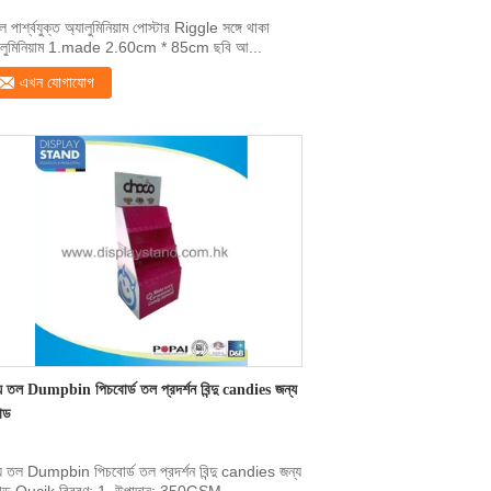
ল পার্শ্বযুক্ত অ্যালুমিনিয়াম পোস্টার Riggle সঙ্গে থাকা
ালুমিনিয়াম 1.made 2.60cm * 85cm ছবি আ...
এখন যোগাযোগ
য় তল Dumpbin পিচবোর্ড তল প্রদর্শন বিন্দু candies জন্য
ান্ড
য় তল Dumpbin পিচবোর্ড তল প্রদর্শন বিন্দু candies জন্য