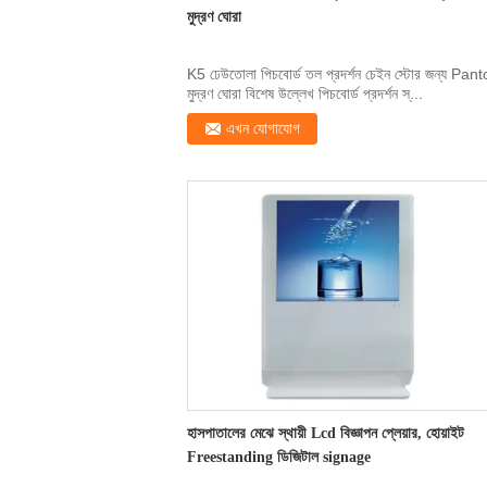
মুদ্রণ ঘোরা
K5 ঢেউতোলা পিচবোর্ড তল প্রদর্শন চেইন স্টোর জন্য Pan
মুদ্রণ ঘোরা বিশেষ উল্লেখ পিচবোর্ড প্রদর্শন স্...
এখন যোগাযোগ
হাসপাতালের মেঝে স্থায়ী Lcd বিজ্ঞাপন প্লেয়ার, হোয়াইট
Freestanding ডিজিটাল signage