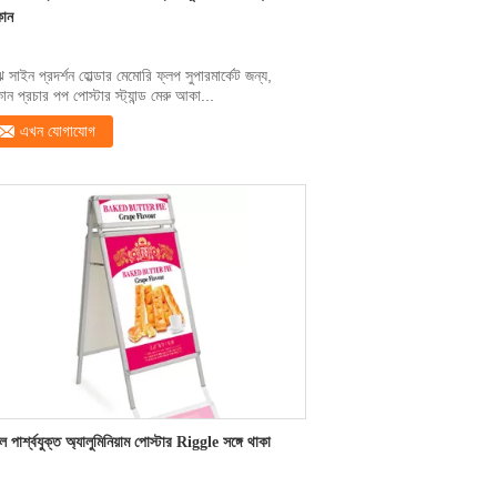
ান
ে সাইন প্রদর্শন হোল্ডার মেমোরি ফ্লপ সুপারমার্কেট জন্য,
ান প্রচার পপ পোস্টার স্ট্যান্ড মেরু আকা...
এখন যোগাযোগ
ল পার্শ্বযুক্ত অ্যালুমিনিয়াম পোস্টার Riggle সঙ্গে থাকা