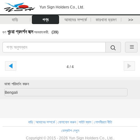
Yun Sign Holders Co., Ltd.
বাড়ি
পণ্য
আমাদের সম্পর্কে
কারখানা ভ্রমণ
>>
খুচরা প্রদর্শন হুক্স
গুণ
সরবরাহকারী.
(39)
4 / 4
ভাষা পরিবর্তন করুন
Bengali
বাড়ি
|
আমাদের সম্পর্কে
|
যোগাযোগ করুন
|
সাইট ম্যাপ
|
গোপনীয়তা নীতি
ডেস্কটপ দেখুন
Copyright © 2015 - 2026 Yun Sign Holders Co., Ltd..