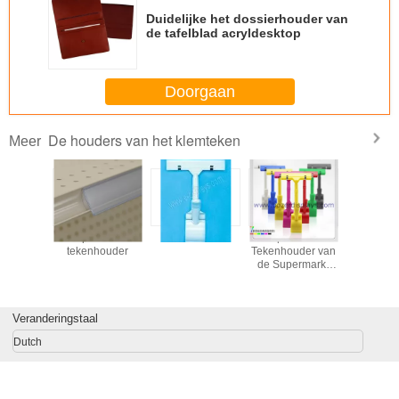
Duidelijke het dossierhouder van
de tafelblad acryldesktop
Doorgaan
De houders van het klemteken
Meer
jfsdubbel
plastic
tekenhouder
De plastic het
acryl te
nsparant
tekenhouder
Tekenhouder van
houd
Klembord
de Supermarkt
n past
POP Klem/Klem
em aan
van de
Prijsvertoning
Veranderingstaal
Dutch