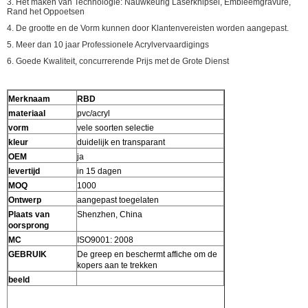
3. Het maken van Technologie: Nauwkeurig Laserknipsel, Embleemgravure,
Rand het Oppoetsen
4. De grootte en de Vorm kunnen door Klantenvereisten worden aangepast.
5. Meer dan 10 jaar Professionele Acrylvervaardigings
6. Goede Kwaliteit, concurrerende Prijs met de Grote Dienst
Merknaam
RBD
materiaal
pvc/acryl
vorm
vele soorten selectie
kleur
duidelijk en transparant
OEM
ja
levertijd
in 15 dagen
MOQ
1000
Ontwerp
aangepast toegelaten
Plaats van
Shenzhen, China
oorsprong
MC
ISO9001: 2008
GEBRUIK
De greep en beschermt affiche om de
kopers aan te trekken
beeld