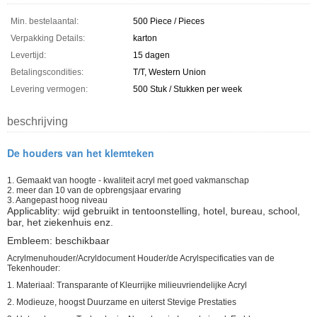
Min. bestelaantal:
500 Piece / Pieces
Verpakking Details:
karton
Levertijd:
15 dagen
Betalingscondities:
T/T, Western Union
Levering vermogen:
500 Stuk / Stukken per week
beschrijving
De houders van het klemteken
1. Gemaakt van hoogte - kwaliteit acryl met goed vakmanschap
2. meer dan 10 van de opbrengsjaar ervaring
3. Aangepast hoog niveau
Applicablity: wijd gebruikt in tentoonstelling, hotel, bureau, school,
bar, het ziekenhuis enz.
Embleem: beschikbaar
Acrylmenuhouder/Acryldocument Houder/de Acrylspecificaties van de
Tekenhouder:
1. Materiaal: Transparante of Kleurrijke milieuvriendelijke Acryl
2. Modieuze, hoogst Duurzame en uiterst Stevige Prestaties