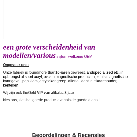
een grote verscheidenheid van
modellen/various
stijlen, welkome OEM!
Ongeveer ons:
andspecialized
Onze fabriek is foundmore
than10-jaren
geweest,
etc. in
opbrengst al soort acryl, pvc en magnetische producten, zoals magnetische
kaartgeval, pop klem, acryltekengreep, allerlei Identiteitskaarthouder,
kenteken.
Wij zijn ook theGold
VIP van alibaba 8 jaar
kies ons, kies het goede product evenals de goede dienst!
Beoordelingen & Recensies