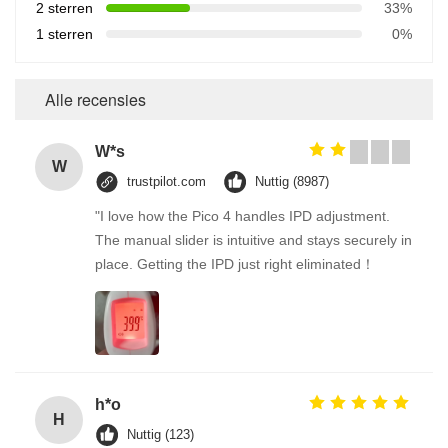
2 sterren
33%
1 sterren
0%
Alle recensies
W*s
W
trustpilot.com
Nuttig (8987)
"I love how the Pico 4 handles IPD adjustment.
The manual slider is intuitive and stays securely in
place. Getting the IPD just right eliminated！
h*o
H
Nuttig (123)