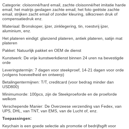
Categorie: cloisonné/hard email, zachte cloisonné/het imitatie harde
email, het matrijs geslagen zachte email, het foto geëtste zachte
email, strijken zacht email of zonder kleuring, silkscreen druk of
compensatiedruk enz.
Materiaal: Bronskoper, ijzer, zinklegering, tin, roestvrij ijzer,
aluminium, enz.
Het plateren eindigt: glanzend plateren, antiek plateren, satijn mat
plateren
Pakket: Natuurlijk pakket en OEM de dienst
Kunstwerk: De vrije kunstwerkdienst binnen 24 uren na bevestigde
orde
Leveringstermijn: 7 dagen voor steekproef, 14-21 dagen voor orde
(volgens hoeveelheid en ontwerp)
Betalingentermijnen: T/T, creditcard (voor bedrag minder dan
USD800)
Minimumorde: 100pcs, zijn de Steekproeforde en de proeforde
welkom
Verschepende Manier: De Overzeese verzending van Fedex, van
UPS, DHL, van TNT, van EMS, van de Lucht of, enz.
Toepassingen:
Keychain is een goede selectie als promotie of bedrijfsgift voor