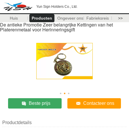
Yun Sign Holders Co., Ltd.
Huis
Producten
Ongeveer ons
Fabrieksreis
>>
De antieke Promotie Zeer belangrijke Kettingen van het
Platerenmetaal voor Herinneringsgift
Beste prijs
Contacteer ons
Productdetails