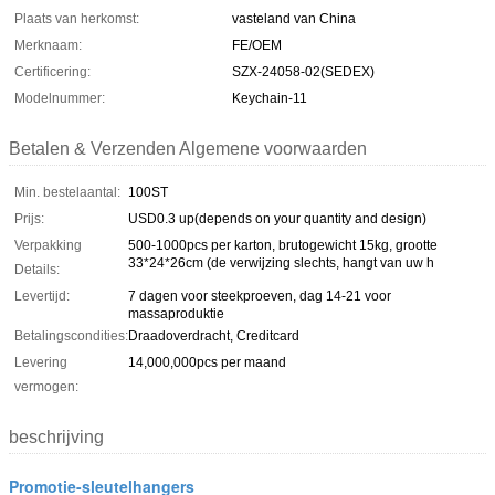
Plaats van herkomst:
vasteland van China
Merknaam:
FE/OEM
Certificering:
SZX-24058-02(SEDEX)
Modelnummer:
Keychain-11
Betalen & Verzenden Algemene voorwaarden
Min. bestelaantal:
100ST
Prijs:
USD0.3 up(depends on your quantity and design)
Verpakking
500-1000pcs per karton, brutogewicht 15kg, grootte
33*24*26cm (de verwijzing slechts, hangt van uw h
Details:
Levertijd:
7 dagen voor steekproeven, dag 14-21 voor
massaproduktie
Betalingscondities:
Draadoverdracht, Creditcard
Levering
14,000,000pcs per maand
vermogen:
beschrijving
Promotie-sleutelhangers