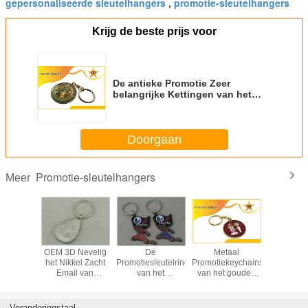
gepersonaliseerde sleutelhangers
promotie-sleutelhangers
,
Krijg de beste prijs voor
De antieke Promotie Zeer
belangrijke Kettingen van het
Platerenmetaal voor
Herinneringsgift
Doorgaan
Promotie-sleutelhangers
Meer
eren van
OEM 3D Nevelig
De
Metaal
Zinkleg
n van de
het Nikkel Zacht
Promotiesleutelring
Promotiekeychains
Gepersona
gering
Email van
van het
van het gouden
Lee
 Zilveren
Keychain van de
matrijzenafgietsel,
Plateren het
Keychain
to Zeer
Zinklegering
Zachte Email en
Zachte Email voor
Leer Z
grijke
Promotie
Zinklegering
Huwelijkspartij
belangr
Veranderingstaal