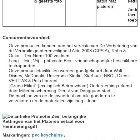
& geëtste foto
satijn mat
ketti
plateren
Ande
facult
toebe
Concurrentievoordeel:
Onze producten konden aan het vereiste van De Verbetering van
de Verbruiksgoederenveiligheid Akte 2008 (CPSIA), Rohs &
Oeko – Tex-Norm 100 voldoen
Laag – leid, Vrij – phthalate Eco - vriendschappelijke beschikbare
testrapporten
Onze productiefaciliteiten worden goedgekeurd door Walt
Disney, McDonald, Universele Studio, Starbuck, NBC-, Dienst
VERITAS & Polo Laurent
„Groen Etiket“ (ecologisch Betrouwbaar) Onderneming erkend
door Milieubescherming Dienst van Dongguan-stad
De machine van de de invoertest om alle goederen te
verzekeren en de materialen zijn laag – lood
pvc keychains
Markeringen:
,