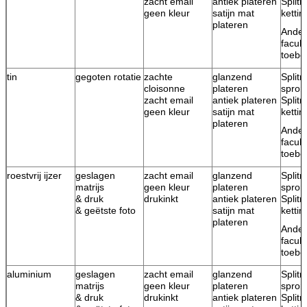
zacht email
antiek plateren
Splitr
geen kleur
satijn mat
ketti
plateren
Ande
facult
toebe
tin
gegoten rotatie
zachte
glanzend
Splitr
cloisonne
plateren
spron
zacht email
antiek plateren
Splitr
geen kleur
satijn mat
ketti
plateren
Ande
facult
toebe
roestvrij ijzer
geslagen
zacht email
glanzend
Splitr
matrijs
geen kleur
plateren
spron
& druk
drukinkt
antiek plateren
Splitr
& geëtste foto
satijn mat
ketti
plateren
Ande
facult
toebe
aluminium
geslagen
zacht email
glanzend
Splitr
matrijs
geen kleur
plateren
spron
& druk
drukinkt
antiek plateren
Splitr