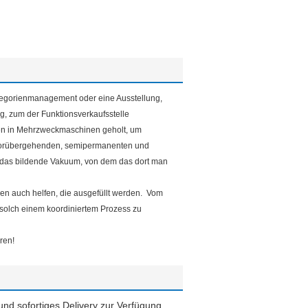
ategorienmanagement oder eine Ausstellung,
, zum der Funktionsverkaufsstelle
haben in Mehrzweckmaschinen geholt, um
 vorübergehenden, semipermanenten und
d das bildende Vakuum, von dem das dort man
en auch helfen, die ausgefüllt werden. Vom
t solch einem koordiniertem Prozess zu
ren!
und sofortiges Delivery zur Verfügung