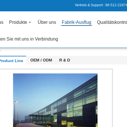
Vertrieb & Support :
86-512-2287
us
Produkte
Über uns
Fabrik-Ausflug
Qualitätskontro
ten Sie mit uns in Verbindung
r
OEM / ODM
R & D
Product Line