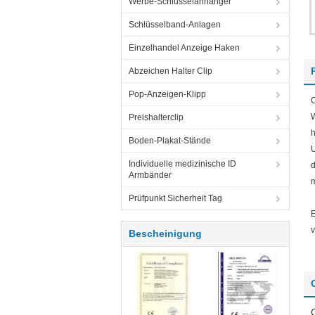
Werbe-Schlüsselanhänger
Schlüsselband-Anlagen
Einzelhandel Anzeige Haken
Abzeichen Halter Clip
Pop-Anzeigen-Klipp
O
W
Preishalterclip
h
Boden-Plakat-Stände
U
Individuelle medizinische ID
d
Armbänder
m
Prüfpunkt Sicherheit Tag
E
v
Bescheinigung