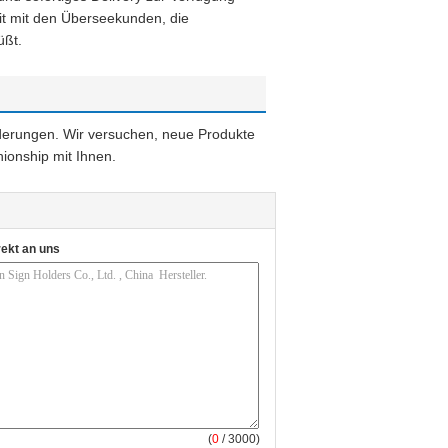
it mit den Überseekunden, die
üßt.
derungen. Wir versuchen, neue Produkte
hionship mit Ihnen.
rekt an uns
(
0
/ 3000)