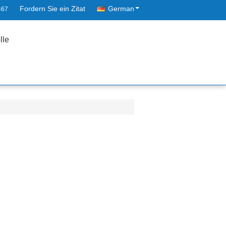
Fordern Sie ein Zitat
German
467
lle