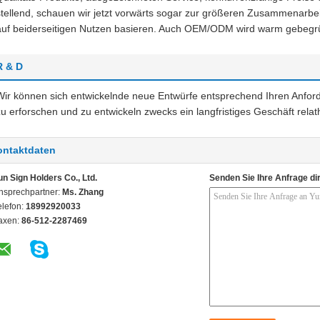
stellend, schauen wir jetzt vorwärts sogar zur größeren Zusammenarbe
auf beiderseitigen Nutzen basieren. Auch OEM/ODM wird warm gebegr
R & D
Wir können sich entwickelnde neue Entwürfe entsprechend Ihren Anfor
zu erforschen und zu entwickeln zwecks ein langfristiges Geschäft relat
ontaktdaten
un Sign Holders Co., Ltd.
Senden Sie Ihre Anfrage di
nsprechpartner:
Ms. Zhang
elefon:
18992920033
axen:
86-512-2287469