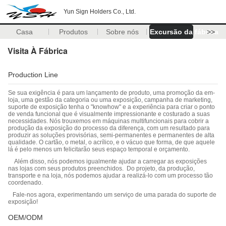
Yun Sign Holders Co., Ltd.
Casa
Produtos
Sobre nós
Excursão da fábrica
>>
Visita À Fábrica
Production Line
Se sua exigência é para um lançamento de produto, uma promoção da em-
loja, uma gestão da categoria ou uma exposição, campanha de marketing,
suporte de exposição tenha o "knowhow" e a experiência para criar o ponto
de venda funcional que é visualmente impressionante e costurado a suas
necessidades. Nós trouxemos em máquinas multifuncionais para cobrir a
produção da exposição do processo da diferença, com um resultado para
produzir as soluções provisórias, semi-permanentes e permanentes de alta
qualidade. O cartão, o metal, o acrílico, e o vácuo que forma, de que aquele
lá é pelo menos um felicitarão seus espaço temporal e orçamento.
Além disso, nós podemos igualmente ajudar a carregar as exposições
nas lojas com seus produtos preenchidos. Do projeto, da produção,
transporte e na loja, nós podemos ajudar a realizá-lo com um processo tão
coordenado.
Fale-nos agora, experimentando um serviço de uma parada do suporte de
exposição!
OEM/ODM