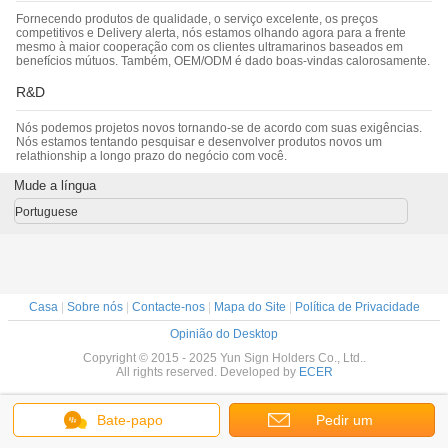
Fornecendo produtos de qualidade, o serviço excelente, os preços
competitivos e Delivery alerta, nós estamos olhando agora para a frente
mesmo à maior cooperação com os clientes ultramarinos baseados em
benefícios mútuos. Também, OEM/ODM é dado boas-vindas calorosamente.
R&D
Nós podemos projetos novos tornando-se de acordo com suas exigências.
Nós estamos tentando pesquisar e desenvolver produtos novos um
relathionship a longo prazo do negócio com você.
Mude a língua
Portuguese
Casa
|
Sobre nós
|
Contacte-nos
|
Mapa do Site
|
Política de Privacidade
Opinião do Desktop
Copyright © 2015 - 2025 Yun Sign Holders Co., Ltd..
All rights reserved. Developed by
ECER
Bate-papo
Pedir um