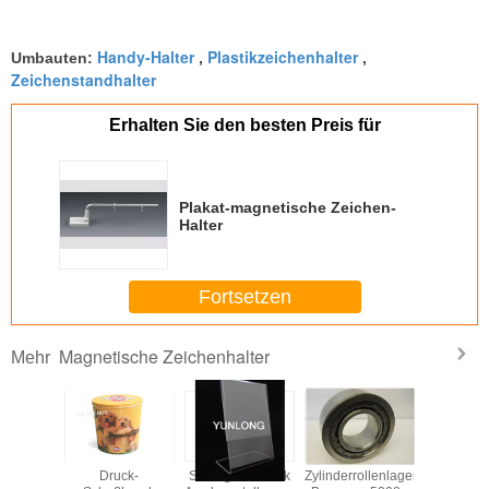
Handy-Halter
Plastikzeichenhalter
Umbauten:
,
,
Zeichenstandhalter
Erhalten Sie den besten Preis für
Plakat-magnetische Zeichen-
Halter
Fortsetzen
Magnetische Zeichenhalter
Mehr
er Arm-
Druck-
Schrägen-zurück
Zylinderrollenlager
Magnet