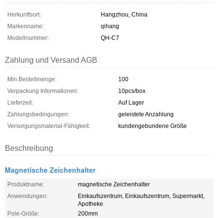
Herkunftsort:
Hangzhou, China
Markenname:
qihang
Modellnummer:
QH-C7
Zahlung und Versand AGB
Min Bestellmenge:
100
Verpackung Informationen:
10pcs/box
Lieferzeit:
Auf Lager
Zahlungsbedingungen:
geleistete Anzahlung
Versorgungsmaterial-Fähigkeit:
kundengebundene Größe
Beschreibung
Magnetische Zeichenhalter
Produktname:
magnetische Zeichenhalter
Anwendungen:
Einkaufszentrum, Einkaufszentrum, Supermarkt,
Apotheke
Pole-Größe:
200mm