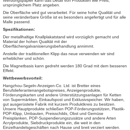
Werbungspapier kann das Detail von Produkten wie Preis,
ursprünglichem Platz angeben.
Die Oberfläche wird gut verarbeitet. Für seine hohe Qualität und
seine veränderbare Größe ist es besonders angefertigt und für alle
Malle passend.
Spezifikationen:
Der metallhaltige Knallplakatstand wird vorzüglich gemacht und
Material der hohen Qualität mit der
Oberflächengalvanisierungsbehandlung annimmt.
Anstelle der traditionellen Klipp das neue verwenden wir sind
erheblicher und schön.
Die Magnetbasis kann gedreht werden 180 Grad mit dem besseren
Effekt.
Wettbewerbsvorteil:
Hangzhou-Segeln-Anzeigen-Co. Ltd. ist Bretter eines
Berufslieferantenangebotspreises, Anzeigenprodukte,
Förderungskarten und andere Unterstützungsanlagen für Ketten
von Supermärkten, Einkaufspost und Exklusivspeicher. Wir haben,
gut ausgerüstete Fabrik mit kurzem Produktkreis zu besitzen.
Unsere Hauptprodukte schließen POP-Förderungsstützen, Plastik-
POP-Klipp, Umbauten, Preisschilds, Obst und Gemüse
Preisplanken, POP-Suspendierungszusätze und andere Arten
Acrylprodukte, Siebdruckprodukte ein, die weit in den
Einzelhandelsgeschäften nach Hause und breit verziert werden.