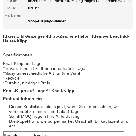
Feature:
unzerbrechlich, Nichtkratzer, langlebiges Gut, bereiten Sie auf
Größe:
Brauch
Markieren:
Shop-Display-Ständer
Klarer Bild-Anzeigen-Klipp-Zeichen-Halter, Kleinwerbeschild-
Halter-Klipp
Spezifikationen
Knall-Klipp auf Lager
*In Vorrat, Schiff zu Ihnen innerhalb 3 Tage
*Many unterschiedliche Art für Ihre Wahl
*Recycle
*Durable, niedriger Preis
Knall-Klipp auf Lager!! Knall-Klipp
Probust führen ein:
Dieses Knallclip ist stcok jetzt, wenn Sie für es zahlen, wir
versendet zu Ihnen innerhalb 3 Tage.
Samll MOQ, regeln Ihre Anforderung.
Breit-Spektrum: wie surpermarket Geschäft, Einkaufszentrum,
ect.
Produkt
Knallclip