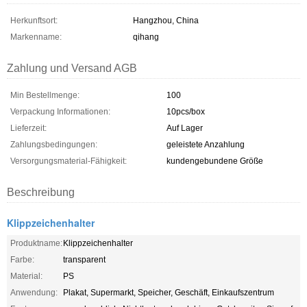
Herkunftsort:
Hangzhou, China
Markenname:
qihang
Zahlung und Versand AGB
Min Bestellmenge:
100
Verpackung Informationen:
10pcs/box
Lieferzeit:
Auf Lager
Zahlungsbedingungen:
geleistete Anzahlung
Versorgungsmaterial-Fähigkeit:
kundengebundene Größe
Beschreibung
Klippzeichenhalter
Produktname:
Klippzeichenhalter
Farbe:
transparent
Material:
PS
Anwendung:
Plakat, Supermarkt, Speicher, Geschäft, Einkaufszentrum