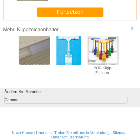
Fortsetzen
Klippzeichenhalter
Mehr
chäfts-
Plastikzeichenhalter
Zeichenhalter
Plastiksupermarkt
Acryltischp
te, das
POP-Klipp-
der kl
arentes
Zeichen-
Tischpl
lip-Brett
Halter/Preis-
fertigen
Anzeigen-Klipp
sonders
n
Ändern Sie Sprache
German
Nach Hause
|
Über uns
|
Treten Sie mit uns in Verbindung
|
Sitemap
|
Datenschutzerklärung