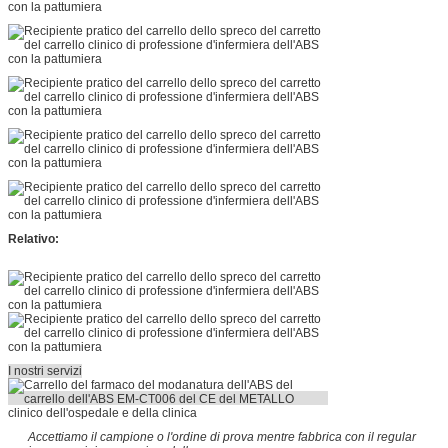
Quattro macchine per colata continua silenziose
lussuose, due con i freni
Accessori standard:
Canestro della polvere
Supporto di disposizione dell'ago
Scaffale del defibrillatore
Bordo del defibrillatore
Sbocco & ganci di potere
Supporto del carro armato di ossigeno
Contenitore pratico
scatola di stoccaggio
Relativo:
I nostri servizi
Accettiamo il campione o l'ordine di prova mentre fabbrica con il regular