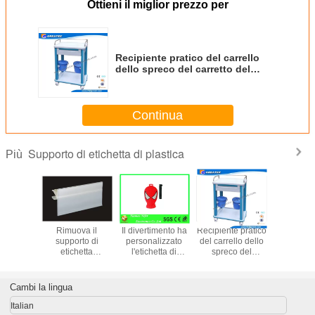
Ottieni il miglior prezzo per
Recipiente pratico del carrello
dello spreco del carretto del
carrello clinico di professione
d'infermiera dell'ABS con la
pattumiera
Continua
Supporto di etichetta di plastica
Più
lazione
Rimuova il
Il divertimento ha
Recipiente pratico
Bocchin
durevole
supporto di
personalizzato
del carrello dello
plastica 
 della
etichetta
l'etichetta di
spreco del
più ricco
i plastica
dell'esposizione
gomma dei
carretto del
pezzi del
dati
di vendita al
bagagli del PVC
carrello clinico di
sostituib
osizione
dettaglio di
dei bagagli
professione
filtr
Cambi la lingua
roe di
promozione/pista
dell'etichetta della
d'infermiera
imento
di dati di plastica
novità di
dell'ABS con la
Italian