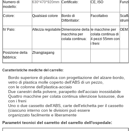
Numero di
630*470*920mm
Certificato:
CE, ISO
Funzio
modello:
Colore:
Qualsiasi colore
Bordo di
Facoltativo
Scaffal
Difibrillator:
strume
IV Palo:
Altezza regolabile
Dimensione della
le macchine per
OEM:
macchina per
colata continua di
colata continua:
4 pezzi 55mm con
i freni
Posizione della
Zhangjiagang
fabbrica:
Caratteristiche mediche del carrello:
Bordo superiore di plastica con progettazione del alzare-bordo,
vetro di plastica molle coperto dell'ABS di un pezzo,
con le colonne dell'plastica-acciaio
Due canestri della polvere, parapetto dell'acciaio inossidabile
Quattro macchine per colata continua silenziose lussuose, due
con i freni
Uno o due cassetto dell'ABS, carte dell'etichetta per il cassetto
(ciascuno interno con le divisioni può essere
organizzato facilmente e liberamente
Parametri tecnici del carretto del carrello dell'ospedale: