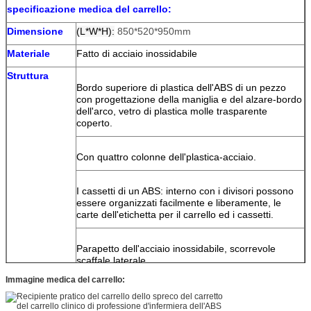
specificazione
medica
del
carrello
:
Dimensione
(L*W*H):
850*520*950mm
Materiale
Fatto di acciaio inossidabile
Struttura
Bordo superiore di plastica dell'ABS di un pezzo
con progettazione della maniglia e del alzare-bordo
dell'arco, vetro di plastica molle trasparente
coperto.
Con quattro colonne dell'plastica-acciaio.
I cassetti di un ABS: interno con i divisori possono
essere organizzati facilmente e liberamente, le
carte dell'etichetta per il carrello ed i cassetti.
Parapetto dell'acciaio inossidabile, scorrevole
scaffale laterale
Immagine medica del carrello:
Serratura centralizzata