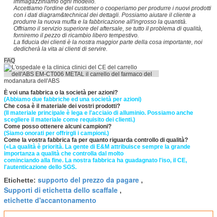
immagazziniamo ogni modello.
Accettiamo l'ordine del customer o cooperiamo per produrre i nuovi prodotti
con i dati diagram&technical dei dettagli. Possiamo aiutare il cliente a
produrre la nuova muffa e la fabbricazione all'ingrosso la quantità.
Offriamo il servizio superiore del aftersale, se tutto il problema di qualità,
forniremo il pezzo di ricambio libero tempestivo.
La fiducia dei clienti è la nostra maggior parte della cosa importante, noi
dedicherà la vita ai clienti di servire.
FAQ
È voi una fabbrica o la società per azioni?
(Abbiamo due fabbriche ed una società per azioni)
Che cosa è il materiale dei vostri prodotti?
(Il materiale principale è lega e l'acciaio di alluminio. Possiamo anche
scegliere il materiale come requisito dei clienti.)
Come posso ottenere alcuni campioni?
(Siamo onorati per offrirgli i campioni.)
Come la vostra fabbrica fa per quanto riguarda controllo di qualità?
(«La qualità è priorità. La gente di E&M attribuisce sempre la grande
importanza a qualità che controlla dal molto
cominciando alla fine. La nostra fabbrica ha guadagnato l'iso, il CE,
l'autenticazione dello SGS.
supporto del prezzo da pagare
Etichette:
,
Supporti di etichetta dello scaffale
,
etichette d'accantonamento