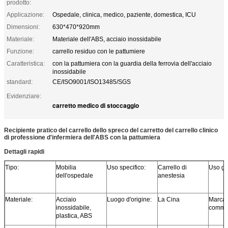
prodotto:
Applicazione:
Ospedale, clinica, medico, paziente, domestica, ICU
Dimensioni:
630*470*920mm
Materiale:
Materiale dell'ABS, acciaio inossidabile
Funzione:
carrello residuo con le pattumiere
Caratteristica:
con la pattumiera con la guardia della ferrovia dell'acciaio
inossidabile
standard:
CE/ISO9001/ISO13485/SGS
Evidenziare:
carretto medico di stoccaggio
Recipiente pratico del carrello dello spreco del carretto del carrello clinico
di professione d'infermiera dell'ABS con la pattumiera
Dettagli rapidi
Tipo:
Mobilia
Uso specifico:
Carrello di
Uso ge
dell'ospedale
anestesia
Materiale:
Acciaio
Luogo d'origine:
La Cina
Marca
inossidabile,
commer
plastica, ABS