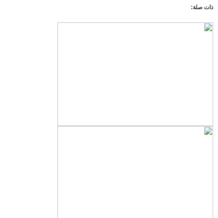
حامل التخلص من الإبرة
ذات صلة:
رف الرجفان
مجلس الرجفان
منفذ الطاقة وخطاف
حامل خزان الأوكسجين
حاوية فائدة
صندوق تخزين