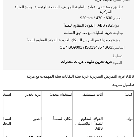
تطبيق:
مستشفى، عيادة، الطبية، المريض، الصفحة الرئيسية، وحدة العناية
المركزة
بحجم:
630 * 470 * 920mm
مواد:
مادة ABS ، الفولاذ المقاوم للصدأ
وظيفة:
عربة النفايات مع صناديق القمامة
ميزة:
مع مزبلة مع الحرس السكك الحديدية الفولاذ المقاوم للصدأ
اساسي:
CE / ISO9001 / ISO13485 / SGS
تسليط
عربة تخزين طبية ، عربات مخدرات
الضوء:
ABS عربة التمريض السريرية عربة سلة النفايات سلة المهملات مع مزبلة
تفاصيل سريعة
اكتب:
أثاث مستشفى
استخدام محدد:
عربة تخدير
استخدام
مواد:
الفولاذ المقاوم
مكان المنشأ:
الصين
اسم العل
للصدأ ، البلاستيك ،
التجارية
ABS