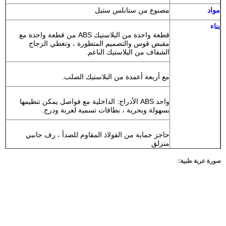
مواد
مصنوع من ستانلس ستيل
بناء
قطعة واحدة من البلاستيك ABS من قطعة واحدة مع
مقبض قوس والتصميم المتطورة ، وتغطي الزجاج
الشفاف من البلاستيك الناعم.
مع أربعة أعمدة من البلاستيك الصلب.
واحد ABS الأدراج: الداخلية مع فواصل يمكن تنظيمها
بسهولة وبحرية ، بطاقات تسمية لعربة ودرج.
حاجز حماية من الفولاذ المقاوم للصدأ ، رف جانبي
منزلق
صورة عربة طبية:
قفل مركزي
أربع عجلات بلا ضجة فاخرة ، اثنان مع الفرامل
ملحقات قياسيه:
سلة الغبار