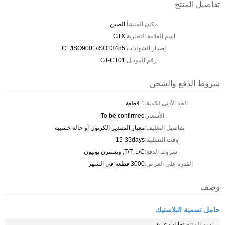
تفاصيل المنتج
مكان المنشأ:
الصين
اسم العلامة التجارية:
GTX
إصدار الشهادات:
CE/ISO9001/ISO13485
رقم الموديل:
GT-CT01
شروط الدفع والشحن
الحد الأدنى لكمية:
1 قطعة
الأسعار:
To be confirmed
تفاصيل التغليف:
معيار التصدير الكرتون أو حالة خشبية
وقت التسليم:
15-35days
شروط الدفع:
T/T, L/C, ويسترن يونيون
القدرة على العرض:
3000 قطعة في الشهر
وصف
حامل تسمية البلاستيك
اسم المنتج:
نفايات عربة