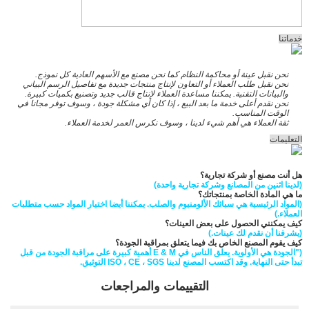
خدماتنا
نحن نقبل عينة أو محاكمة النظام كما نحن مصنع مع الأسهم العادية كل نموذج.
نحن نقبل طلب العملاء أو التعاون لإنتاج منتجات جديدة مع تفاصيل الرسم البياني
والبيانات التقنية. يمكننا مساعدة العملاء لإنتاج قالب جديد وتصنيع بكميات كبيرة.
نحن نقدم أعلى خدمة ما بعد البيع ، إذا كان أي مشكلة جودة ، وسوف توفر مجانا في
الوقت المناسب.
ثقة العملاء هي أهم شيء لدينا ، وسوف نكرس العمر لخدمة العملاء.
التعليمات
هل أنت مصنع أو شركة تجارية؟
(لدينا اثنين من المصانع وشركة تجارية واحدة)
ما هي المادة الخاصة بمنتجاتك؟
(المواد الرئيسية هي سبائك الألومنيوم والصلب. يمكننا أيضا اختيار المواد حسب متطلبات
العملاء.)
كيف يمكنني الحصول على بعض العينات؟
(يشرفنا أن نقدم لك عينات.)
كيف يقوم المصنع الخاص بك فيما يتعلق بمراقبة الجودة؟
("الجودة هي الأولوية. يعلق الناس في E & M أهمية كبيرة على مراقبة الجودة من قبل
تبدأ حتى النهاية.
وقد اكتسب المصنع لدينا ISO ، CE ، SGS التوثيق.
التقييمات والمراجعات