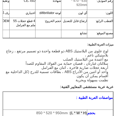
رقم الموديل:
630 * 470 *
شهادة:
CE، ISO
وظيفة:
920mm
اللون:
أي لون
لوحة difibrillator:
اختياري
رف أداة:
القطب الرابع:
ارتفاع قابل للتعديل
حجم الخروع:
4 قطع عجلات 55
OEM:
ملم مع الفرامل
مصنع الموقع:
تشانغ
ميزات العربة الطبية:
لوح علوي من البلاستيك ABS ذو قطعة واحدة ذو تصميم مرتفع ، زجاج
بلاستيكي ناعم ،
مع أعمدة من البلاستيك الصلب
سلالتان غبارتان ، قضبان حماية من الفولاذ المقاوم للصدأ
أربعة عجلات ضارية فاخرة ، اثنان مع الفرامل
واحد أو اثنين من الأدراج ABS ، بطاقات تسمية للدرج (كل الداخلية مع
أقسام يمكن أن يكون
نظمت بسهولة وبحرية
عربة عربة مستشفى المعايير الفنية:
مواصفات
العربة الطبية
:
بحجم
(L * W * H):
850 * 520 * 950mm