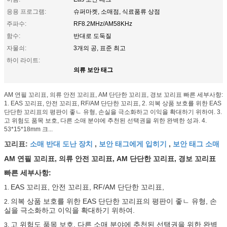
응용 프로그램:
슈퍼마켓, 소매점, 식료품류 상점
주파수:
RF8.2MHz/AM58KHz
함수:
반대로 도둑질
자물쇠:
3개의 공, 표준 최고
하이 라이트:
의류 보안 태그
AM 연필 꼬리표, 의류 안전 꼬리표, AM 단단한 꼬리표, 경보 꼬리표 빠른 세부사항:
1. EAS 꼬리표, 안전 꼬리표, RF/AM 단단한 꼬리표, 2. 의복 상품 보호를 위한 EAS
단단한 꼬리표의 평판이 좋ㄴ 유형, 손실을 극소화하고 이익을 확대하기 위하여. 3.
고 위험도 품목 보호, 다른 소매 분야에 추천된 선택권을 위한 완벽한 성과. 4.
53*15*18mm 크...
소매 반대 도난 장치
보안 태그에게 입히기
보안 태그 소매
꼬리표:
,
,
AM 연필 꼬리표, 의류 안전 꼬리표, AM 단단한 꼬리표, 경보 꼬리표
빠른 세부사항:
EAS 꼬리표, 안전 꼬리표, RF/AM 단단한 꼬리표,
1.
의복 상품 보호를 위한 EAS 단단한 꼬리표의 평판이 좋ㄴ 유형, 손
2.
실을 극소화하고 이익을 확대하기 위하여.
고 위험도 품목 보호, 다른 소매 분야에 추천된 선택권을 위한 완벽
3.