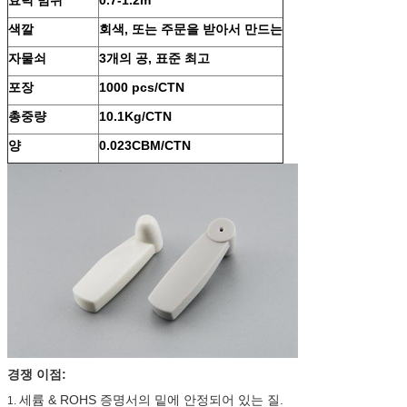
효력 범위
0.7-1.2m
색깔
회색, 또는 주문을 받아서 만드는
자물쇠
3개의 공, 표준 최고
포장
1000 pcs/CTN
총중량
10.1Kg/CTN
양
0.023CBM/CTN
경쟁 이점:
세륨 & ROHS 증명서의 밑에 안정되어 있는 질.
1.