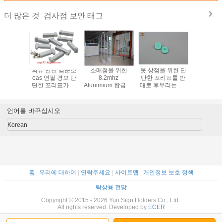
검사점 보안 태그
더 많은 것
 꼬리표,
의류 안전 검문소
소매점을 위한
옷 상점을 위한 단
꼬리표, 8.
 꼬리표,
eas 연필 경보 단
8.2mhz
단한 꼬리표를 반
골프를 
한 꼬리표,
단한 꼬리표가 단
Alunimium 합금 검
대로 후무리는 RF
오, 안전
꼬리표
단한 꼬리표/의류
문소 도난 방지 시
8.2MHz EAS 안전
제거하
안전에 의하여 표
스템
꼬리표
를 붙입니다
언어를 바꾸십시오
Korean
홈
|
우리에 대하여
|
연락주세요
|
사이트맵
|
개인정보 보호 정책
탁상용 전망
Copyright © 2015 - 2026 Yun Sign Holders Co., Ltd..
All rights reserved. Developed by
ECER