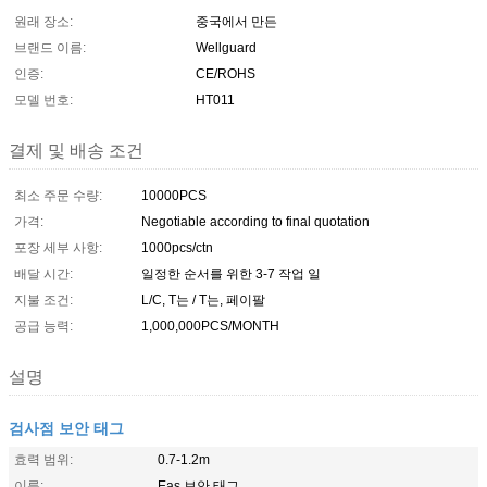
원래 장소:
중국에서 만든
브랜드 이름:
Wellguard
인증:
CE/ROHS
모델 번호:
HT011
결제 및 배송 조건
최소 주문 수량:
10000PCS
가격:
Negotiable according to final quotation
포장 세부 사항:
1000pcs/ctn
배달 시간:
일정한 순서를 위한 3-7 작업 일
지불 조건:
L/C, T는 / T는, 페이팔
공급 능력:
1,000,000PCS/MONTH
설명
검사점 보안 태그
효력 범위:
0.7-1.2m
이름:
Eas 보안 태그