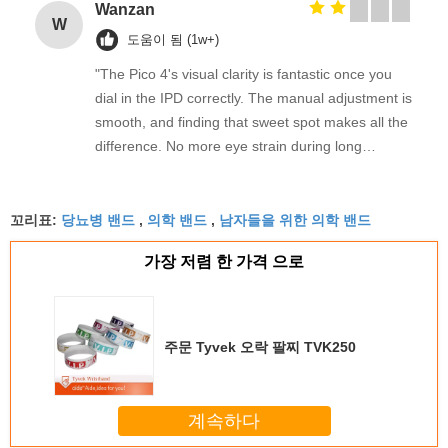
Wanzan
W
도움이 됨 (1w+)
"The Pico 4's visual clarity is fantastic once you
dial in the IPD correctly. The manual adjustment is
smooth, and finding that sweet spot makes all the
difference. No more eye strain during long
sessions. Highly recommend taking the time to set
it up properly!""The Pico 4's visual clarity is
당뇨병 밴드
의학 밴드
남자들을 위한 의학 밴드
fantastic once you dial in the IPD correctly. The
꼬리표:
,
,
manual adjustment is smooth, and finding that
가장 저렴 한 가격 으로
sweet spot makes all the difference. No more eye
strain during long sessions. Highly recommend
taking the time to set it up properly!""The Pico 4's
visual clarity is fantastic once you dial in the IPD
주문 Tyvek 오락 팔찌 TVK250
correctly. The manual adjustment is smooth, and
finding that sweet spot makes all the difference.
No more eye strain during long sessions. Highly
계속하다
recommend taking the time to set it up