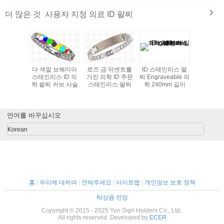
properly!""The Pico 4's visual clarity is fantastic
사용자 지정 의료 ID 팔찌
더 많은 것
once you dial in the IPD correctly. The manual
adjustment is smooth, and finding that sweet spot
makes all the difference. No more eye strain
during long sessions. Highly r
D 팔찌 &
다 색깔 보헤미아
로즈 금 악센트를
ID 스테인리스 팔
고품질 주
ID 팔찌
스테인리스 ID 의
가진 의학 ID 주문
찌 Engraveable 의
ID 
ID 팔찌
학 팔찌 커브 사슬
스테인리스 팔찌
학 240mm 길이
언어를 바꾸십시오
Korean
홈
|
우리에 대하여
|
연락주세요
|
사이트맵
|
개인정보 보호 정책
탁상용 전망
Copyright © 2015 - 2025 Yun Sign Holders Co., Ltd..
All rights reserved. Developed by
ECER