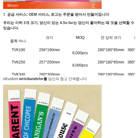
3.
공급 서비스: OEM 서비스, 로고는 주문을 받아서 만들어집니다
우리는 이하 3개 크기, 당신이 있는 4.So far는 당신이 좋아하는 때 것을 선택할 수
있습니다.
크기
MOQ
안 상자 크기
판
품목 아니.
TVK190
256*190mm
280*180*85mm
380*
8,000pcs
TVK250
257*250mm
280*180*85mm
380*
8
,000pcs
TVK300
260*300mm
280*180*85mm
380*
8,000pcs
ofcustom
wristbandsfor를
당신의 참고 간색합니다