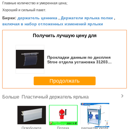
Главные количество и умеренная цена;
Хороший и сильный пакет.
держатель ценника
Держатели ярлыка полки
Бирки:
,
,
включая в набор отложенных изменений ярлыки
Получить лучшую цену для
Прокладки данным по дисплея
Stroe отдела установка 31203
пластичной прочная легкая
Продолжать
Пластичный держатель ярлыка
Больше
ладки
Освободите
Потеха
Вагонетки ухода
Пласти