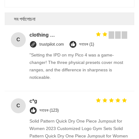
সব পর্যালোচনা
clothing security checkpoint eas hard tag/clothing security tags/ pencil alarm hard tag
C
trustpilot.com
সহায়ক (1)
"Setting the IPD on my Pico 4 was a game-
changer! The three physical presets cover most
ranges, and the difference in sharpness is
noticeable.
c*g
C
সহায়ক (123)
Solid Pattern Quick Dry One Piece Jumpsuit for
Women 2023 Customized Logo Gym Sets Solid
Pattern Quick Dry One Piece Jumpsuit for Women