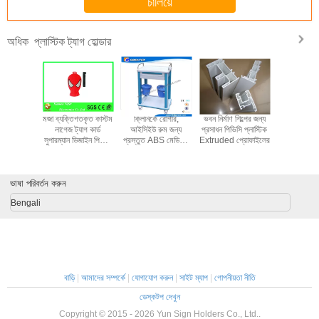
চালিয়ে
প্লাস্টিক ট্যাগ হোল্ডার
অধিক
truded
মজা ব্যক্তিগতকৃত কাস্টম
ক্লিনিকে রোগীর,
ভবন নির্মাণ শিল্পের জন্য
প্লাস্টিক সিগা
চরা প্রদর্শন
লাগেজ ট্যাগ কার্ড
আইসিইউ রুম জন্য
প্রসাধন পিভিসি প্লাস্টিক
4 টুকরা পরিব
যাগ হোল্ডার /
সুপারম্যান ডিজাইন পিভিসি
প্রস্তুত ABS মেডিসিন
Extruded প্রোফাইলের
ফিল্টার কোর 
যাক 31213
রাবার লাগেজ ট্যাগ
সরল প্লাস্টিক মেডিকেল
Richer
ট্রলিবাস
ভাষা পরিবর্তন করুন
Bengali
বাড়ি
|
আমাদের সম্পর্কে
|
যোগাযোগ করুন
|
সাইট ম্যাপ
|
গোপনীয়তা নীতি
ডেস্কটপ দেখুন
Copyright © 2015 - 2026 Yun Sign Holders Co., Ltd..