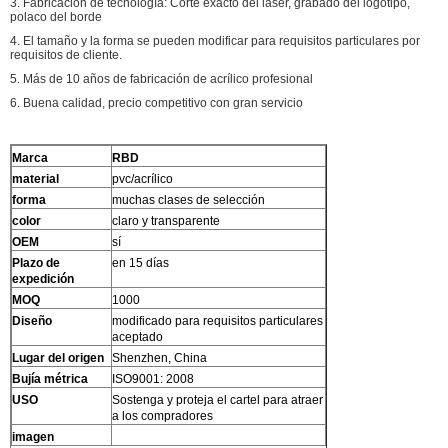
3. Fabricación de tecnología: Corte exacto del laser, grabado del logotipo,
polaco del borde
4. El tamaño y la forma se pueden modificar para requisitos particulares por
requisitos de cliente.
5. Más de 10 años de fabricación de acrílico profesional
6. Buena calidad, precio competitivo con gran servicio
Marca
RBD
material
pvc/acrílico
forma
muchas clases de selección
color
claro y transparente
OEM
sí
Plazo de
en 15 días
expedición
MOQ
1000
Diseño
modificado para requisitos particulares
aceptado
Lugar del origen
Shenzhen, China
Bujía métrica
ISO9001: 2008
USO
Sostenga y proteja el cartel para atraer
a los compradores
imagen