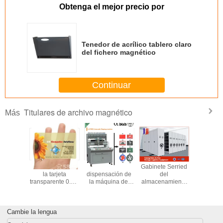
Obtenga el mejor precio por
Tenedor de acrílico tablero claro
del fichero magnético
Continuar
Titulares de archivo magnético
Más
 logotipo
CMYK que hiela
Fabricante de
Gabinete Serried
tenedor 
regalo de
la tarjeta
dispensación de
del
magnéti
ea del
transparente 0.8m
la máquina del
almacenamiento
mantien
ador del
m del PVC VIP
imán automático
del volumen del
bebida o l
or del
con la raya
del refrigerador
fichero de los
man
de papel
magnética
sistemas enormes
odillo
Cambie la lengua
industriales de la
estantería