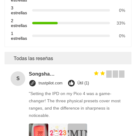
estrellas
3
0%
estrellas
2
33%
estrellas
1
0%
estrellas
Todas las reseñas
Songshang
S
trustpilot.com
Útil (1)
"Setting the IPD on my Pico 4 was a game-
changer! The three physical presets cover most
ranges, and the difference in sharpness is
noticeable.