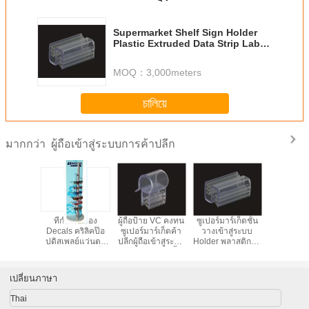
Supermarket Shelf Sign Holder
Plastic Extruded Data Strip Label
Holder For Advertising
MOQ：
3,000meters
চালিয়ে
ผู้ถือเข้าสู่ระบบการค้าปลีก
มากกว่า
ปลีกยืน
ที่กำหนดเอง
ผู้ถือป้าย VC คงทน
ซูเปอร์มาร์เก็ตชั้น
ล้างตัวยึด
บบ Holder
Decals คริลิคป๊อ
ซูเปอร์มาร์เก็ตค้า
วางเข้าสู่ระบบ
ระบบการค้า
ip
ปดิสเพลย์แว่นตา
ปลีกผู้ถือเข้าสู่ระบบ
Holder พลาสติกอัด
Rack Holder เซ็น
สำหรับการติดตั้ง
ข้อมูล Strip ถือป้าย
สัญญากับฐานปั่น
ชั้นวางของ
ข้อความสำหรับ
การโฆษณา
เปลี่ยนภาษา
Thai