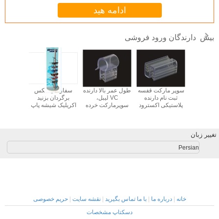
ادامه هید
دارندگان ورود فروشی
بیش
دارندگان
سوپر مارکت قفسه
طول عمر بالا دارنده
سفارشی عکس
POS ا
ده فروشی
ثبت نام دارنده
VC لیبل،
برگردان بزنید
فروشی ث
پایه
پلاستیکی اکسترود
سوپرمارکت خرده
اکریلیک شیشه پاپ
صاحب
داده نوار دارنده
فروشی دارندگان
ها رک دارنده ثبت
برچسب برای
ثبت نام برای قفسه
نام با پایه ریسندگی
تبلیغات
نصب
تغییر زبان
Persian
خانه
|
درباره ما
|
با ما تماس بگیرید
|
نقشه سایت
|
حریم خصوصی
دسکتاپ مشخصات