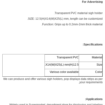
For Advertising
Transparent PVC material sigh holder.
SIZE: 12.5(H)X14(W)X25(L) mm, length can be customized.
Function: Grips up to 0.2mm-2mm thick material.
Specifications:
Transparent PVC
Material
12.5(H)X14(W)X25(L) mm.
Size
Various color available
Color
We can produce and offer various sigh holders, pop displays data strips as per
your requirements,
Applications:
Widely used in Supermarket, department store for displaying and labeling.