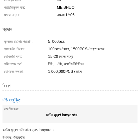
উৎপত্তি স্থল:
চীন
পরিচিতিমুলক নাম:
MEISHUO
মডেল নম্বার:
এমএস LY06
প্রদান
ন্যূনতম চাহিদার পরিমাণ:
5, 000pcs
প্যাকেজিং বিবরণ:
100pcs / ব্যাগ, 1500PCS / শক্ত কাগজ
ডেলিভারি সময়:
15-20 দিনের মধ্যে
পরিশোধের শর্ত:
টিটি, L / সি, ওয়েস্টার্ন ইউনিয়ন
যোগানের ক্ষমতা:
1,000,000PCS / মাসে
বিবরণ
দড়ি সংযুক্তি
লক্ষণীয় করা:
কাস্টম মুদ্রণ lanyards
কাস্টম মুদ্রণ পলিয়েস্টার ব্যাজ lanyards
উপাদান: পলিয়েস্টার