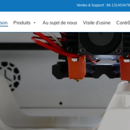
Ventes & Support :
86-13145347
son
Produits
Au sujet de nous
Visite d'usine
Contrô