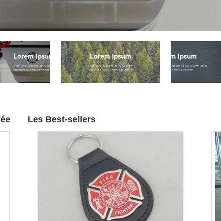
vée
Les Best-sellers
Le double d'affaires pliant le panneau
Chaîne pr
d'agrafe en plastique transparent
personnal
adaptent le logo aux besoins du client
Keychain
Contactez