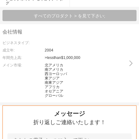
グ
すべてのプロダクト > を見て下さい;
会社情報
ビジネスタイプ:
成立年:
2004
年間売上高:
>lessthan$1,000,000
メイン市場:
北アメリカ
南アメリカ
西ヨーロッパ
東アジア
南東アジア
アフリカ
オセアニア
グローバル
メッセージ
折り返しご連絡いたします！