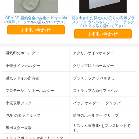
OEM 3D 亜鉛合金の昇進の Keychain
突き出された昇進の小売りの表示プラ
の霧深いニッケルの柔らかいエナメル
スチック ラベルさし/データ トラック
31213 を取り除いて下さい
お問い合わせ
お問い合わせ
磁気印のホールダー
アクリルサインホルダー
小売サイン ホルダー
クリップ印のホールダー
磁気ファイル所有者
プラスチック ラベルさし
プロモーションキーホルダー
ストラップの添付ファイル
小売表示フック
バッジ ホルダー ・ クリップ
POP の表示クリップ
値段のホールダー クリップ
カスタム医療 ID をブレスレットで
床ポスター立場
す。
チェックポイント セキュリティ タ