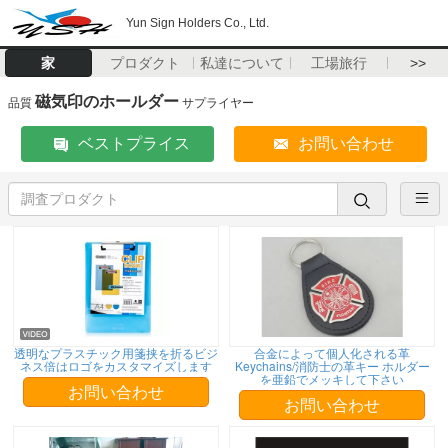
Yun Sign Holders Co., Ltd.
家
プロダクト
私達について
工場旅行
>>
磁気印のホールダー
品質
サプライヤー
ベストプライス
お問い合わせ
透明なプラスチック用箋挟を折るビジ
合金によって個人化される革
ネス倍はロゴをカスタマイズします
Keychains/消防士の革キー ホルダー
を亜鉛でメッキして下さい
お問い合わせ
お問い合わせ