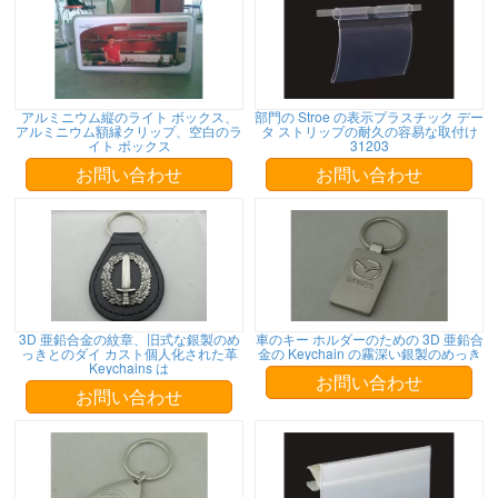
アルミニウム縦のライト ボックス、
部門の Stroe の表示プラスチック デー
アルミニウム額縁クリップ、空白のラ
タ ストリップの耐久の容易な取付け
イト ボックス
31203
お問い合わせ
お問い合わせ
3D 亜鉛合金の紋章、旧式な銀製のめ
車のキー ホルダーのための 3D 亜鉛合
っきとのダイ カスト個人化された革
金の Keychain の霧深い銀製のめっき
Keychains は
お問い合わせ
お問い合わせ