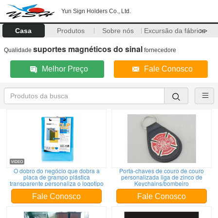
Yun Sign Holders Co., Ltd.
Casa
Produtos
Sobre nós
Excursão da fábrica
>>
suportes magnéticos do sinal
Qualidade
fornecedore
Melhor Preço
Fale Conosco
O dobro do negócio que dobra a
Porta-chaves de couro de couro
placa de grampo plástica
personalizada liga de zinco de
transparente personaliza o logotipo
Keychains/bombeiro
Fale Conosco
Fale Conosco