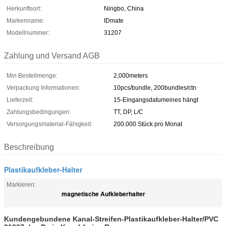
Herkunftsort:
Ningbo, China
Markenname:
IDmate
Modellnummer:
31207
Zahlung und Versand AGB
Min Bestellmenge:
2,000meters
Verpackung Informationen:
10pcs/bundle, 200bundles/ctn
Lieferzeit:
15-Eingangsdatumeines hängt
Zahlungsbedingungen:
TT, DP, L/C
Versorgungsmaterial-Fähigkeit:
200.000 Stück pro Monat
Beschreibung
Plastikaufkleber-Halter
Markieren:
magnetische Aufkleberhalter
Kundengebundene Kanal-Streifen-Plastikaufkleber-Halter/PVC