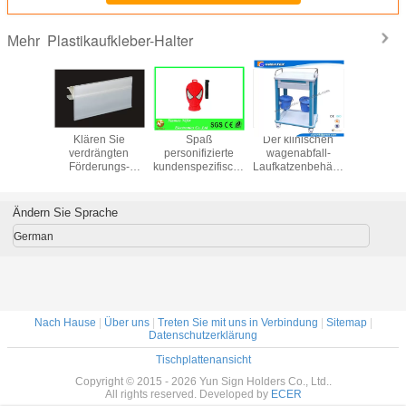
Plastikaufkleber-Halter
Mehr
g Stroe-
Klären Sie
Spaß
Der klinischen
Plastikziga
igen-
verdrängten
personifizierte
wagenabfall-
eingeste
kdaten-
Förderungs-
kundenspezifischen
Laufkatzenbehälter
reicher 
ifen-
Einzelhandels-
Gepäckanhänger-
Krankenpflegelaufkatze
Stüc
hafte
Anzeigen-
Neuheits-
der ABS
austausc
ache
Plastikaufkleber-
Supermann-
Gebrauchsmit
Filter-
Ändern Sie Sprache
ion 31203
Halter/Datenspur
Entwurf PVC-
Mülleimer
31213
Gummi-
German
Gepäckanhänger
Nach Hause
|
Über uns
|
Treten Sie mit uns in Verbindung
|
Sitemap
|
Datenschutzerklärung
Tischplattenansicht
Copyright © 2015 - 2026 Yun Sign Holders Co., Ltd..
All rights reserved. Developed by
ECER