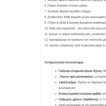
5. Μαλακό σμάλτο σμάλτων σμάλτων, μίμησης σμά
6. Πλάτη: Επίπεδο ή διπλό σχέδιο
7. Σύνδεση: βασικό αλυσίδα ή δέρμα
8. Συσκευασία: Κάθε κομμάτι με μια μεμονωμέν
9. COem & ODM & διαταγή δειγμάτων διαθέσιμη
10. Κάθε χέρι κομματιού - που έγινε από τους 
11. έχουμε το τμήμα σχεδιαστών μας, μπορούμε 
12. προσφέρουμε τα προϊόντα τοπ ποιότητάς μας
13. Χρόνος υπηρεσιών: Από τη Δευτέρα μέχρι 
Ανταγωνιστικό πλεονέκτημα:
Γρήγορη υπηρεσία έργου τέχνης:
Μπ
. Άμεση τιμή εργοστασίων:
μπορείτε
Υψηλή φήμη:
Πρέπει να πάρουμε τη 
λιοντάρια ect.
Επαγγελματική πώληση-ομάδα:
οπο
Γρήγορος χρόνος παράδοσης:
1~3 ε
Καλή συνεργασία με την αποστολέα κ