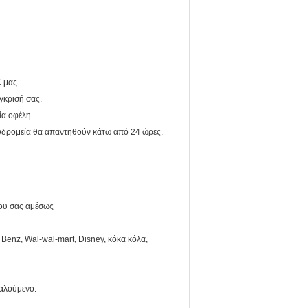
 μας.
γκρισή σας.
ία οφέλη.
υδρομεία θα απαντηθούν κάτω από 24 ώρες.
ίου σας αμέσως
enz, Wal-wal-mart, Disney, κόκα κόλα,
καλούμενο.