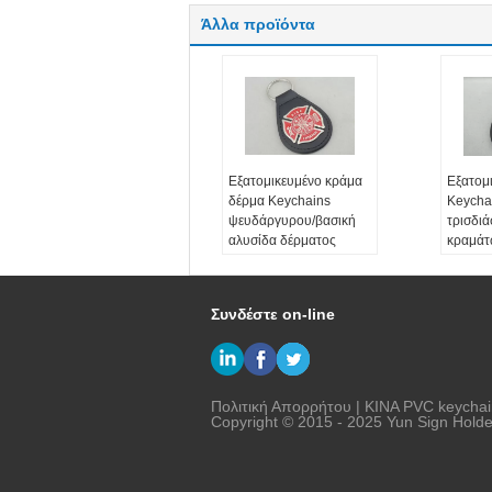
Άλλα προϊόντα
Εξατομικευμένο κράμα
Εξατομ
δέρμα Keychains
Keychai
ψευδάργυρου/βασική
τρισδι
αλυσίδα δέρματος
κραμάτ
πυροσβεστών
ψευδάρ
ασημέν
ρίψεων
Συνδέστε on-line
Πολιτική Απορρήτου
|
ΚΙΝΑ PVC keychai
Copyright © 2015 - 2025 Yun Sign Holder