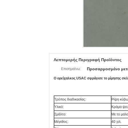
Λεπτομερής Περιγραφή Προϊόντος
Προσαρμοσμένο μετα
Επισημαίνω:
Ο ορείχαλκος USAC σφράγισε το μίμησης σκ
Τρόπος διαδικασίας:
Ρίψη κύβ
Υλικό:
Κράμα ψε
Σμάλτο:
Με το μαλ
Μέγεθος:
40 χιλ.