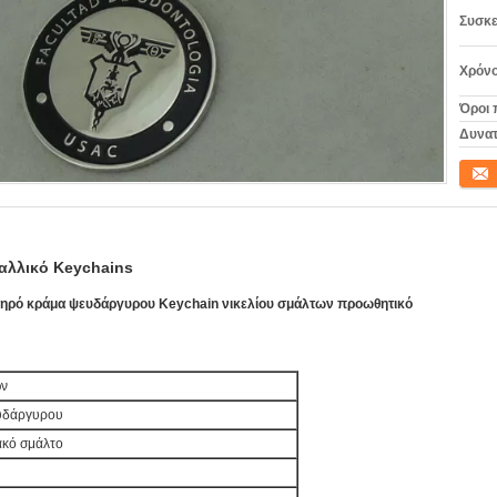
Συσκε
Χρόνο
Όροι 
Δυνατ
Επικο
λλικό Keychains
ληρό κράμα ψευδάργυρου Keychain νικελίου σμάλτων προωθητικό
ων
υδάργυρου
ακό σμάλτο