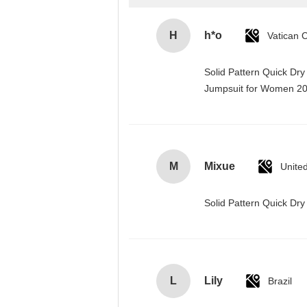
H
h*o
Solid Pattern Quick Dr
Jumpsuit for Women 
M
Mixue
Unite
Solid Pattern Quick D
L
Lily
Brazil