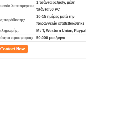
1 τσάντα pc/poly, μέση
υασία λεπτομέρειες:
τσάντα 50 PC
10-15 ημέρες μετά την
ς παράδοσης:
παραγγελία επιβεβαιώθηκε
πληρωμής:
Μ / Τ, Western Union, Paypal
ότητα προσφοράς:
50.000 pcs/μήνα
ινωνία