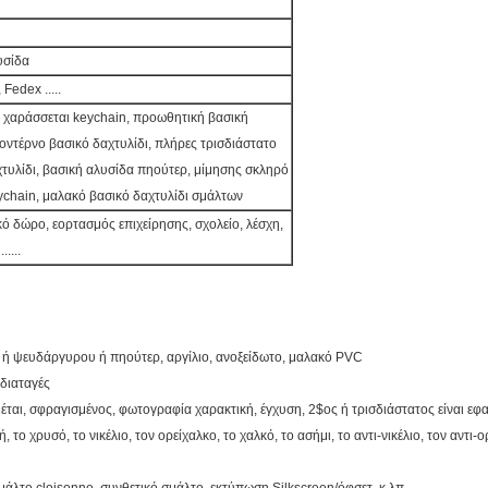
υσίδα
Fedex .....
υ χαράσσεται keychain, προωθητική βασική
οντέρνο βασικό δαχτυλίδι, πλήρες τρισδιάστατο
τυλίδι, βασική αλυσίδα πηούτερ, μίμησης σκληρό
ychain, μαλακό βασικό δαχτυλίδι σμάλτων
 δώρο, εορτασμός επιχείρησης, σχολείο, λέσχη,
....
ύ ή ψευδάργυρου ή πηούτερ, αργίλιο, ανοξείδωτο, μαλακό PVC
 διαταγές
ιέται, σφραγισμένος, φωτογραφία χαρακτική, έγχυση, 2$ος ή τρισδιάστατος είναι εφ
ο χρυσό, το νικέλιο, τον ορείχαλκο, το χαλκό, το ασήμι, το αντι-νικέλιο, τον αντι-ο