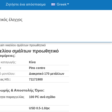
Ζητήστε ένα απόσπασμα
Greek
ικός έλεγχος
ain νικελίου σμάλτων προωθητικό
κελίου σμάλτων προωθητικό
ομέρειες:
 καταγωγής:
Κίνα
:
Pins centre
ό μοντέλου:
Διακριτικό 170 μετάλλων
ας HS::
71171900
ωμής & Αποστολής Όροι:
ητα παραγγελίας
100 PC ανά σχέδιο
USD 0.5-1.0/pc