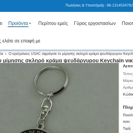
Πωλήσεις & Υποστήριξη :
86-1314534782
τι
Προϊόντα
Περίπου εμείς
Γύρος εργοστασίων
Ποιοτ
 ελάτε σε επαφή με
όκ
Ο ορείχαλκος USAC σφράγισε το μίμησης σκληρό κράμα ψευδάργυρου Keych
ο μίμησης σκληρό κράμα ψευδάργυρου Keychain νι
Λεπτ
Τόπος
Μάρκα
Αριθμ
Κώδικ
Πληρ
Ποσότ
min:
Τιμή: