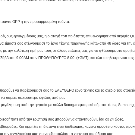
λτο cloisonne, συνθετικό σμάλτο, εκτύπωση Silkscreen/όφσετ, κ.λπ.,
η τσάντα OPP ή την προσαρμοσμένη τσάντα.
.
επιδέξιους εργαζομένους μας, η διαταγή τοπ ποιότητας επιθεωρήθηκε από ακριβές QC
να είμαστε σας στέλνουμε σε το έργο τέχνης παραγωγής κάτω από 48 ώρες για την έ
 με την καλύτερη τιμή μας τους σε όλους πελάτες μας για να φθάσουμε στα αμοιβα
το Σάββατο, 9:00AM στον ΠΡΩΘΥΠΟΥΡΓΌ 8:00. (+GMT), και όλα τα ηλεκτρονικά ταχ
ορούμε να παρέχουμε σε σας το ΕΛΕΥΘΕΡΟ έργο τέχνης και το σχέδιο του στοιχε
 να πάρετε περισσότερο όφελος από μας.
μεγάλη τιμή από την εργασία με πολλά διάσημα εμπορικά σήματα, όπως Sumsung, B
ιεσδήποτε από την ερώτησή σας μπορούν να απαντηθούν μέσα σε 24 ώρες.
βδομάδες. Και ορμήξτε τη διαταγή είναι διαθέσιμος, κανένα πρόσθετο κόστος προ
αι τον αγγελιαφόρο μας για να εξασφαλίσει τη γρήγορη παράδοσή μας.