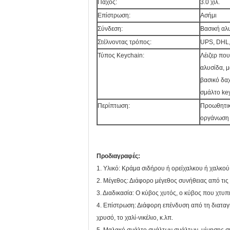
Πάχος:
3.0 χιλ.
Επίστρωση:
Ασήμι
Σύνδεση:
Βασική αλ
Στέλνοντας τρόπος:
UPS, DHL, 
Τύπος Keychain:
Λέιζερ πο
αλυσίδα, μ
βασικό δαχ
σμάλτο ke
Περίπτωση:
Προωθητικό
οργάνωση ..
Προδιαγραφές:
1. Υλικό: Κράμα σιδήρου ή ορείχαλκου ή χαλκο
2. Μέγεθος: Διάφορο μέγεθος συνήθειας από τις
3. Διαδικασία: Ο κύβος χυτός, ο κύβος που χτυπ
4. Επίστρωση: Διάφορη επένδυση από τη διαταγή, τ
χρυσό, το χαλί-νικέλιο, κ.λπ.