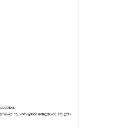
αρμόσιμοι.
ρείχαλκο, τον αντι-χρυσό αντι-χαλκού, τον χαλί-