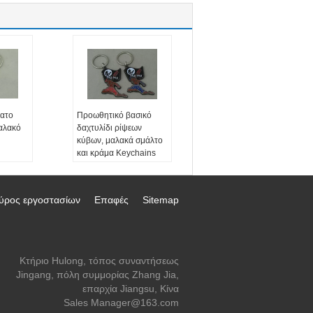
ατο
Προωθητικό βασικό
αλακό
δαχτυλίδι ρίψεων
κύβων, μαλακά σμάλτο
και κράμα Keychains
θητικό
ψευδάργυρου
ύρος εργοστασίων
Επαφές
Sitemap
Κτήριο Hulong, τόπος συναντήσεως
Jingang, πόλη συμμορίας Zhang Jia,
επαρχία Jiangsu, Κίνα
Sales Manager@163.com