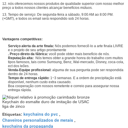
12. nós oferecemos nossos produtos de qualidade superior com nosso melhor
preço a todos nossos clientes alcançar benefícios mútuos.
13. Tempo de serviço: De segunda-feira a sábado, 9:00 AM ao 8:00 PM.
(+GMT), e todos os email será respondido sob 24 horas.
Vantagens competitivas:
Serviço alerta da arte finala:
Nós podemos fornecê-lo a arte finala LIVRE
e o projeto de seu artigo prontamente
. Preço direto da fábrica:
você pode obter mais benefício de nós.
Reputação alta:
Nós temos obter a grande honra do trabalho com muitos
tipos famosos, tais como Sumsung, Benz, Wal-mercado, Disney, coca-cola,
ect dos leões.
Venda-Equipe profissional:
alguma de sua pergunta pode ser respondida
dentro de 24 horas.
Tempo de entrega rápido:
1~3 semanas. E a ordem de precipitação está
disponível, nenhum custo extra causado.
Boa cooperação com nossos remetente e correio para assegurar nossa
entrega rápida.
keychains do pvc
Etiquetas:
,
Chaveiros personalizados de metais
,
keychains da propaganda