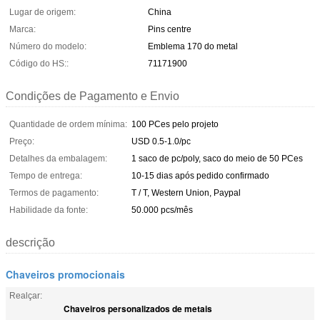
Lugar de origem:
China
Marca:
Pins centre
Número do modelo:
Emblema 170 do metal
Código do HS::
71171900
Condições de Pagamento e Envio
Quantidade de ordem mínima:
100 PCes pelo projeto
Preço:
USD 0.5-1.0/pc
Detalhes da embalagem:
1 saco de pc/poly, saco do meio de 50 PCes
Tempo de entrega:
10-15 dias após pedido confirmado
Termos de pagamento:
T / T, Western Union, Paypal
Habilidade da fonte:
50.000 pcs/mês
descrição
Chaveiros promocionais
Realçar:
Chaveiros personalizados de metais