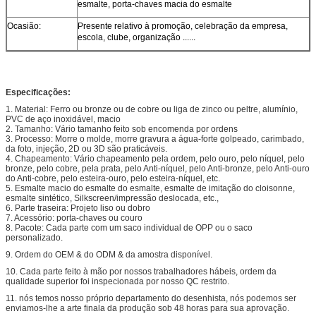
esmalte, porta-chaves macia do esmalte
Ocasião:
Presente relativo à promoção, celebração da empresa,
escola, clube, organização ......
Especificações:
1. Material: Ferro ou bronze ou de cobre ou liga de zinco ou peltre, alumínio,
PVC de aço inoxidável, macio
2. Tamanho: Vário tamanho feito sob encomenda por ordens
3. Processo: Morre o molde, morre gravura a água-forte golpeado, carimbado,
da foto, injeção, 2D ou 3D são praticáveis.
4. Chapeamento: Vário chapeamento pela ordem, pelo ouro, pelo níquel, pelo
bronze, pelo cobre, pela prata, pelo Anti-níquel, pelo Anti-bronze, pelo Anti-ouro
do Anti-cobre, pelo esteira-ouro, pelo esteira-níquel, etc.
5. Esmalte macio do esmalte do esmalte, esmalte de imitação do cloisonne,
esmalte sintético, Silkscreen/impressão deslocada, etc.,
6. Parte traseira: Projeto liso ou dobro
7. Acessório: porta-chaves ou couro
8. Pacote: Cada parte com um saco individual de OPP ou o saco
personalizado.
9. Ordem do OEM & do ODM & da amostra disponível.
10. Cada parte feito à mão por nossos trabalhadores hábeis, ordem da
qualidade superior foi inspecionada por nosso QC restrito.
11. nós temos nosso próprio departamento do desenhista, nós podemos ser
enviamos-lhe a arte finala da produção sob 48 horas para sua aprovação.