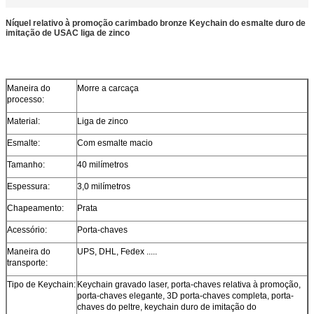
Níquel relativo à promoção carimbado bronze Keychain do esmalte duro de
imitação de USAC liga de zinco
Maneira do
Morre a carcaça
processo:
Material:
Liga de zinco
Esmalte:
Com esmalte macio
Tamanho:
40 milímetros
Espessura:
3,0 milímetros
Chapeamento:
Prata
Acessório:
Porta-chaves
Maneira do
UPS, DHL, Fedex .....
transporte:
Tipo de Keychain:
Keychain gravado laser, porta-chaves relativa à promoção,
porta-chaves elegante, 3D porta-chaves completa, porta-
chaves do peltre, keychain duro de imitação do