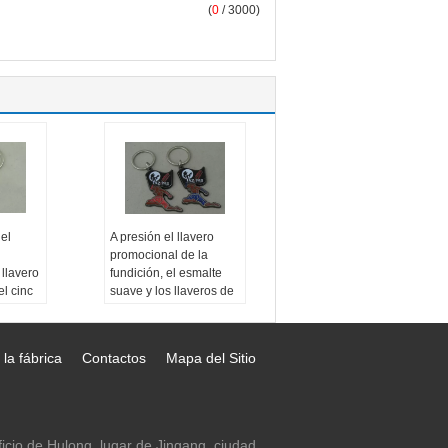
(
0
/ 3000)
el
A presión el llavero
promocional de la
llavero
fundición, el esmalte
el cinc
suave y los llaveros de
la aleación del cinc
 la fábrica
Contactos
Mapa del Sitio
ficio de Hulong, lugar de Jingang, ciudad