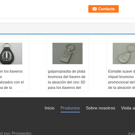
ón los llaveros
galjanoplastia de plata
Esmalte suave d
ro
brumosa del llavero de
níquel brumoso
lizados con el
la aleación del cinc 3D
promocional del 
a de la
para los llaveros del
de la aleación d
n del cinc 3D,
coche
del OEM 3D
plastia de plata
 de la fundición
Inicio
Productos
Sobre nosotros
Visita a
el pvc
Proveedor.
Edi