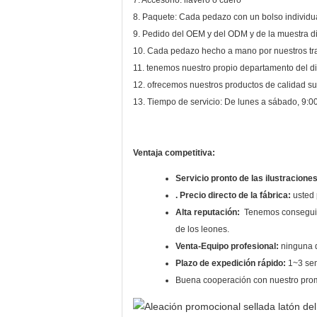
7. Accesorio: llavero o cuero
8. Paquete: Cada pedazo con un bolso individual
9. Pedido del OEM y del ODM y de la muestra d
10. Cada pedazo hecho a mano por nuestros trab
11. tenemos nuestro propio departamento del di
12. ofrecemos nuestros productos de calidad sup
13. Tiempo de servicio: De lunes a sábado, 9:00
Ventaja competitiva:
Servicio pronto de las ilustraciones
. Precio directo de la fábrica:
usted 
Alta reputación:
Tenemos conseguir 
de los leones.
Venta-Equipo profesional:
ninguna d
Plazo de expedición rápido:
1~3 sem
Buena cooperación con nuestro prom