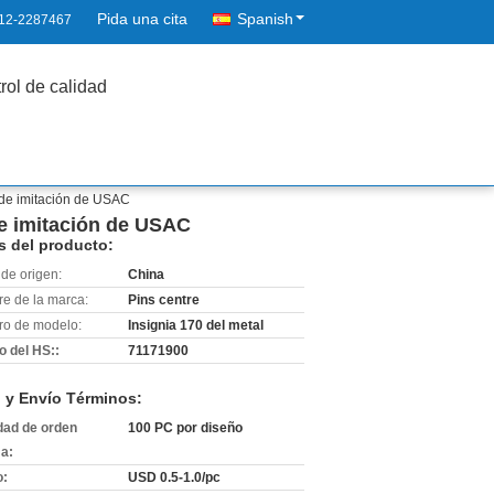
Pida una cita
Spanish
12-2287467
rol de calidad
o de imitación de USAC
 de imitación de USAC
s del producto:
de origen:
China
e de la marca:
Pins centre
o de modelo:
Insignia 170 del metal
o del HS::
71171900
 y Envío Términos:
dad de orden
100 PC por diseño
a:
o:
USD 0.5-1.0/pc