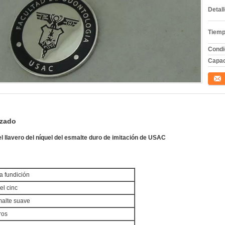
Detal
Tiemp
Condi
Capac
Conta
izado
el llavero del níquel del esmalte duro de imitación de USAC
la fundición
el cinc
malte suave
ros