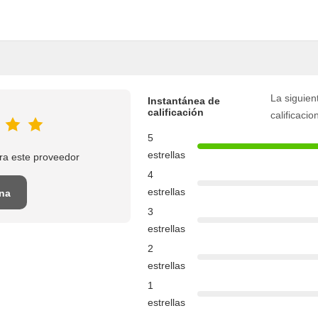
La siguient
Instantánea de
calificación
calificacio
5
estrellas
ra este proveedor
4
estrellas
una
3
estrellas
2
estrellas
1
estrellas