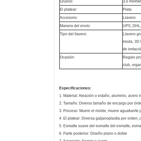
Grueso:
3,0 milíme
El platear:
Plata
Accesorio:
Llavero
Manera del envío:
UPS, DHL, 
Tipo del llavero:
Llavero gr
moda, 3D l
de imitaci
Ocasión:
Regalo pro
club, organ
Especificaciones:
1. Material: Aleación o estaño, aluminio, acero 
2. Tamaño: Diverso tamaño de encargo por órd
3. Proceso: Muere el molde, muere aguafuerte pe
4. El platear: Diversa galjanoplastia por orden, or
5. Esmalte suave del esmalte del esmalte, esmalte
6. Parte posterior: Diseño plano o doble