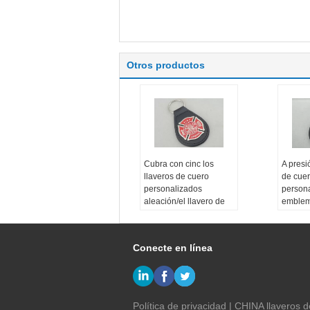
Otros productos
Cubra con cinc los
A presi
llaveros de cuero
de cue
personalizados
persona
aleación/el llavero de
emblem
cuero del bombero
aleació
galjano
antigua
Conecte en línea
Política de privacidad
|
CHINA llaveros d