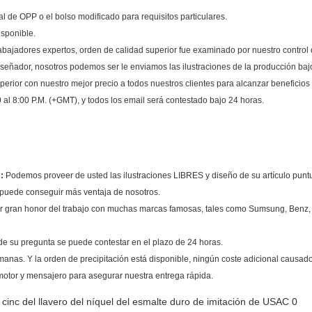
 de OPP o el bolso modificado para requisitos particulares.
isponible.
ajadores expertos, orden de calidad superior fue examinado por nuestro control de
señador, nosotros podemos ser le enviamos las ilustraciones de la producción baj
erior con nuestro mejor precio a todos nuestros clientes para alcanzar beneficios
 al 8:00 P.M. (+GMT), y todos los email será contestado bajo 24 horas.
:
Podemos proveer de usted las ilustraciones LIBRES y diseño de su artículo pun
puede conseguir más ventaja de nosotros.
gran honor del trabajo con muchas marcas famosas, tales como Sumsung, Benz, W
e su pregunta se puede contestar en el plazo de 24 horas.
anas. Y la orden de precipitación está disponible, ningún coste adicional causado
otor y mensajero para asegurar nuestra entrega rápida.