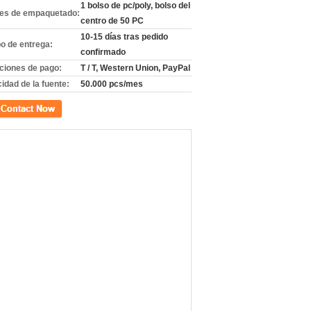
1 bolso de pc/poly, bolso del
les de empaquetado:
centro de 50 PC
10-15 días tras pedido
o de entrega:
confirmado
ciones de pago:
T / T, Western Union, PayPal
idad de la fuente:
50.000 pcs/mes
cto