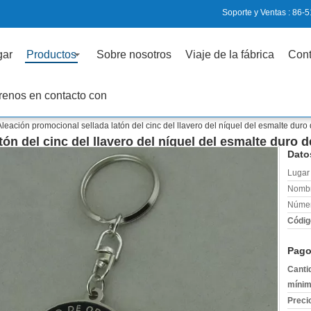
Soporte y Ventas :
86-5
gar
Productos
Sobre nosotros
Viaje de la fábrica
Cont
renos en contacto con
Aleación promocional sellada latón del cinc del llavero del níquel del esmalte dur
ón del cinc del llavero del níquel del esmalte duro
Dato
Lugar 
Nombr
Númer
Códig
Pago
Canti
mínim
Preci