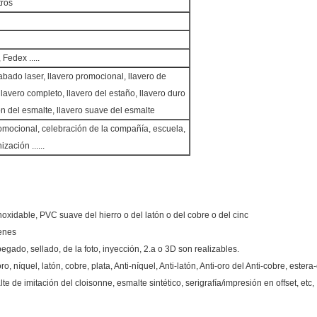
tros
Fedex .....
abado laser, llavero promocional, llavero de
lavero completo, llavero del estaño, llavero duro
ón del esmalte, llavero suave del esmalte
mocional, celebración de la compañía, escuela,
ización ......
inoxidable, PVC suave del hierro o del latón o del cobre o del cinc
enes
gado, sellado, de la foto, inyección, 2.a o 3D son realizables.
o, níquel, latón, cobre, plata, Anti-níquel, Anti-latón, Anti-oro del Anti-cobre, estera-
 de imitación del cloisonne, esmalte sintético, serigrafía/impresión en offset, etc,