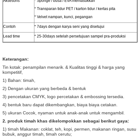
Aksesoris
* Sponge / busa / EVA memasukkan
* Transparan tidur PET / karton tidur / kertas pita
* Velvet nampan, kunci, pegangan
Contoh
* 7days dengan karya seni yang disetujui
Lead time
* 25-30days setelah persetujuan sampel pra-produksi
Keterangan:
Tin kotak: penampilan menarik.
& Kualitas tinggi & harga yang
kompetitif,
1) Bahan: timah,
2) Dengan ukuran yang berbeda & bentuk
3) pencetakan CMYK, logo percetakan & embossing tersedia.
4) bentuk baru dapat dikembangkan, biaya biaya cetakan.
5) ukuran Cocok, nyaman untuk anak-anak untuk mengambil.
2. produk timah khas dikelompokkan sebagai berikut gaya:
1) timah Makanan: coklat, teh, kopi, permen, makanan ringan, susu
bubuk, anggur timah, timah cerutu;