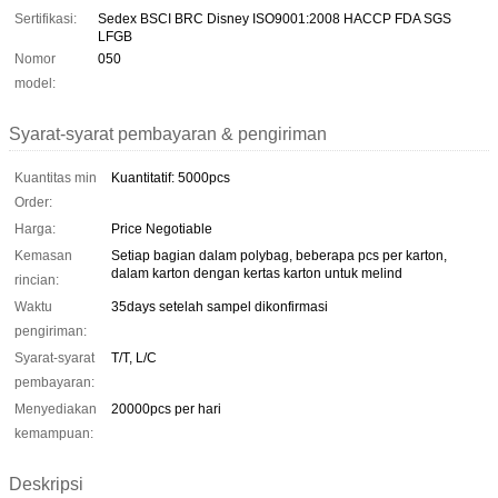
Sertifikasi:
Sedex BSCI BRC Disney ISO9001:2008 HACCP FDA SGS
LFGB
Nomor
050
model:
Syarat-syarat pembayaran & pengiriman
Kuantitas min
Kuantitatif: 5000pcs
Order:
Harga:
Price Negotiable
Kemasan
Setiap bagian dalam polybag, beberapa pcs per karton,
dalam karton dengan kertas karton untuk melind
rincian:
Waktu
35days setelah sampel dikonfirmasi
pengiriman:
Syarat-syarat
T/T, L/C
pembayaran:
Menyediakan
20000pcs per hari
kemampuan:
Deskripsi