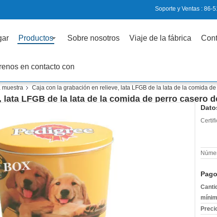
Soporte y Ventas :
86-5
gar
Productos
Sobre nosotros
Viaje de la fábrica
Cont
renos en contacto con
a muestra
Caja con la grabación en relieve, lata LFGB de la lata de la comida de
, lata LFGB de la lata de la comida de perro casero d
Dato
Certif
Númer
Pago
Canti
mínim
Preci