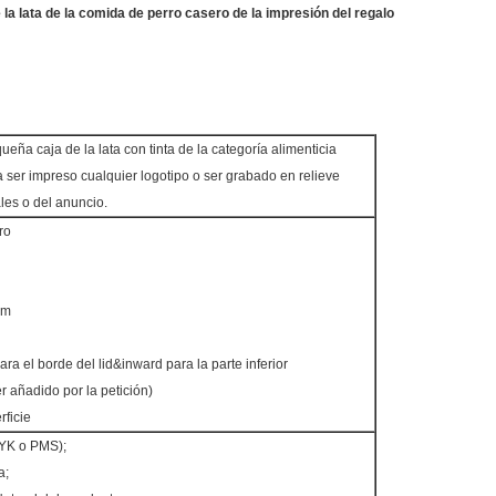
 la lata de la comida de perro casero de la impresión del regalo
ueña caja de la lata con tinta de la categoría alimenticia
 ser impreso cualquier logotipo o ser grabado en relieve
es o del anuncio.
ro
om
ra el borde del lid&inward para la parte inferior
r añadido por la petición)
rficie
MYK o PMS);
a;