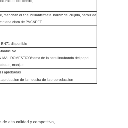
Natural del oro dentro;
e
, manchan el final brillante/mate, barniz del crujido, barniz de
, ventana clara de PVC&PET
 EN71 disponible
e/foam/EVA
NIMAL DOMÉSTICO/cama de la cartulina/banda del papel
raduras, manijas
nes aprobadas
 aprobación de la muestra de la preproducción
o de alta calidad y competitivo,