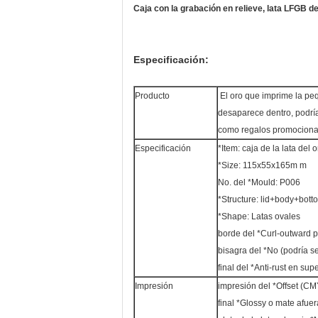
Caja con la grabación en relieve, lata LFGB de
Especificación:
Producto
El oro que imprime la peq
desaparece dentro, podría
como regalos promocional
Especificación
*Item: caja de la lata del o
*Size: 115x55x165m m
No. del *Mould: P006
*Structure: lid+body+bott
*Shape: Latas ovales
borde del *Curl-outward pa
bisagra del *No (podría se
final del *Anti-rust en supe
Impresión
impresión del *Offset (C
final *Glossy o mate afuer