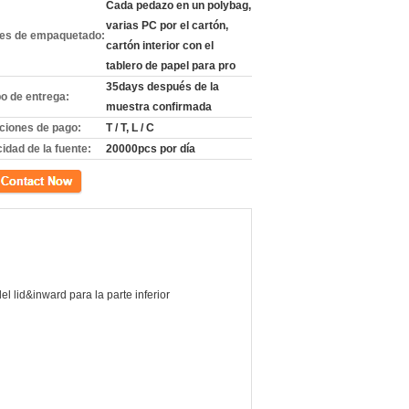
Cada pedazo en un polybag,
varias PC por el cartón,
les de empaquetado:
cartón interior con el
tablero de papel para pro
35days después de la
o de entrega:
muestra confirmada
ciones de pago:
T / T, L / C
idad de la fuente:
20000pcs por día
cto
el lid&inward para la parte inferior