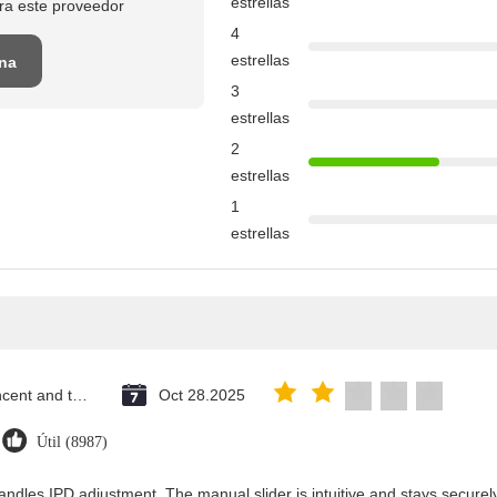
estrellas
ra este proveedor
4
estrellas
una
3
estrellas
2
estrellas
1
estrellas
Saint Vincent and the Grenadines
Oct 28.2025
Útil (8987)
andles IPD adjustment. The manual slider is intuitive and stays securely 