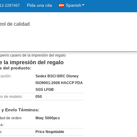
Pida una cita
Spanish
12-2287467
rol de calidad
 perro casero de la impresión del regalo
e la impresión del regalo
s del producto:
icación:
Sedex BSCI BRC Disney
ISO9001:2008 HACCP FDA
SGS LFGB
o de modelo:
050
 y Envío Términos:
dad de orden
Moq: 5000pcs
a:
o:
Price Negotiable