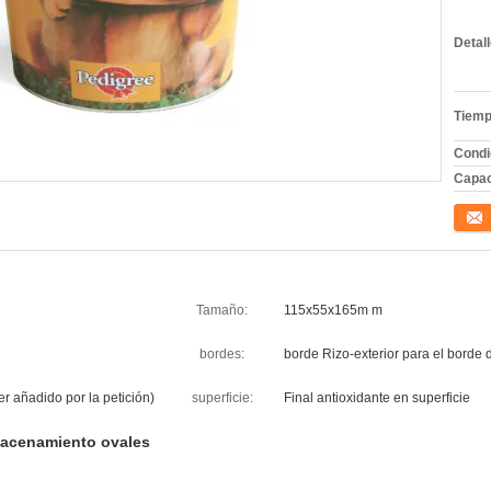
Detal
Tiemp
Condi
Capac
Conta
Tamaño:
115x55x165m m
bordes:
borde Rizo-exterior para el borde d
r añadido por la petición)
superficie:
Final antioxidante en superficie
macenamiento ovales