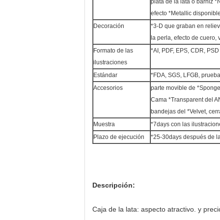
plata de la lata o barniz *
efecto *Metallic disponibl
Decoración
*3-D que graban en relieve
la perla, efecto de cuero
Formato de las
*AI, PDF, EPS, CDR, PSD
ilustraciones
Estándar
*FDA, SGS, LFGB, prueba
Accesorios
parte movible de *Spong
Cama *Transparent del A
bandejas del *Velvet, cer
Muestra
*7days con las ilustracio
Plazo de ejecución
*25-30days después de la
Descripción:
Caja de la lata: aspecto atractivo. y preci