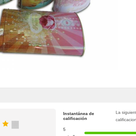
La siguient
Instantánea de
calificación
calificacio
5