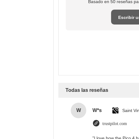
Basado en 50 reseñas pa
Escribir 
reseña
Todas las reseñas
W
W*s
trustpilot.com
"I love how the Pico 4 h