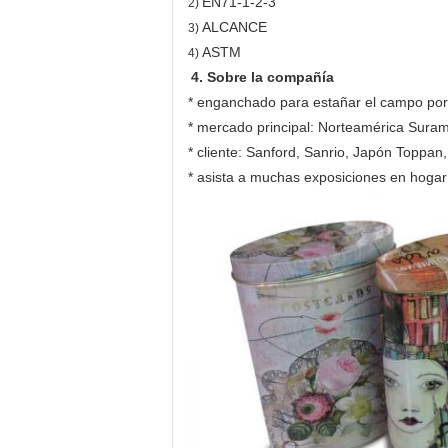
EN71-1-2-3
2)
ALCANCE
3)
ASTM
4)
4. Sobre la compañía
* enganchado para estañar el campo po
* mercado principal: Norteamérica Suram
* cliente: Sanford, Sanrio, Japón Toppan
* asista a muchas exposiciones en hogar 