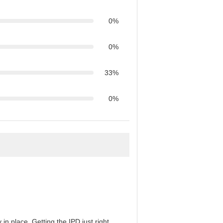
0%
0%
33%
0%
in place. Getting the IPD just right