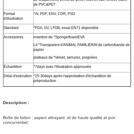
de PVC&PET
Format
*AI, PDF, ENV, CDR, PSD
d'illustration
Standard
*FDA, GV, LFGB, essai EN71 disponible
Accessoires
insertion de *Sponge/foam/EVA
Lit *Transparent d'ANIMAL FAMILIER/lit de carton/bande de
papier
plateaux de *Velvet, serrures, poignées
Échantillon
*7days avec l'illustration approuvée
Délai d'exécution
*25-30days après l'approbation d'échantillon de
préproduction
Description :
Boîte de bidon : aspect attrayant. et de haute qualité et prix
concurrentiel,