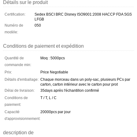
Détails sur le produit
Certification:
Sedex BSCI BRC Disney ISO9001:2008 HACCP FDA SGS
LFGB
Numéro de
050
modèle:
Conditions de paiement et expédition
Quantité de
Moq : 5000pcs
commande min:
Prix:
Price Negotiable
Détails d'emballage:
Chaque morceau dans un poly-sac, plusieurs PCs par
carton, carton intérieur avec le carton pour prot
Délai de livraison:
35days après l'échantillon confirmé
Conditions de
T / T, L / C
paiement:
Capacité
20000pcs par jour
d'approvisionnement:
description de