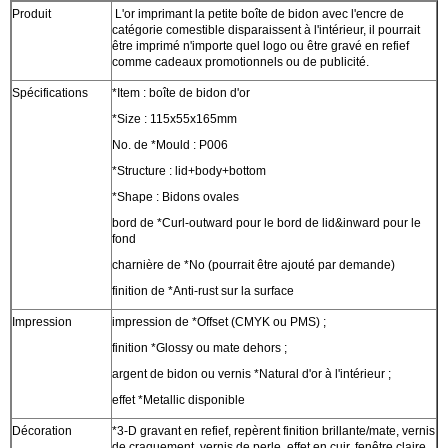
Produit
L'or imprimant la petite boîte de bidon avec l'encre de
catégorie comestible disparaissent à l'intérieur, il pourrait
être imprimé n'importe quel logo ou être gravé en refief
comme cadeaux promotionnels ou de publicité.
Spécifications
*Item : boîte de bidon d'or
*Size : 115x55x165mm
No. de *Mould : P006
*Structure : lid+body+bottom
*Shape : Bidons ovales
bord de *Curl-outward pour le bord de lid&inward pour le
fond
charnière de *No (pourrait être ajouté par demande)
finition de *Anti-rust sur la surface
Impression
impression de *Offset (CMYK ou PMS) ;
finition *Glossy ou mate dehors ;
argent de bidon ou vernis *Natural d'or à l'intérieur ;
effet *Metallic disponible
Décoration
*3-D gravant en refief, repèrent finition brillante/mate, vernis
de craquement, vernis de perle, effet en cuir, fenêtre claire