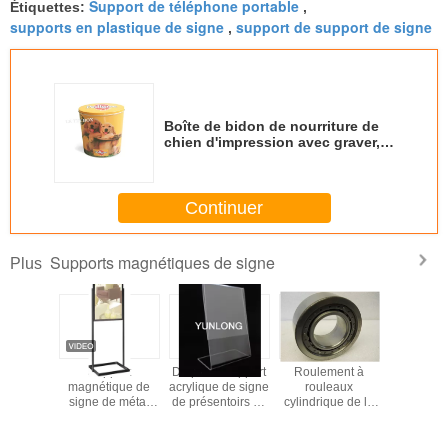
Support de téléphone portable
Étiquettes:
,
supports en plastique de signe
support de support de signe
,
Boîte de bidon de nourriture de
chien d'impression avec graver,
boîte en fer blanc LFGB de
cadeau
Continuer
Supports magnétiques de signe
Plus
upport
Support
De pente support
Roulement à
Suppo
lique
magnétique de
acrylique de signe
rouleaux
magnétiq
rent de
signe de métal
de présentoirs de
cylindrique de la
signe 
gne
non précieux de
retour pour la
tonnelle m5208e
l'étag
bras flexible
publicité
40 x 80 x 30
millimètres,