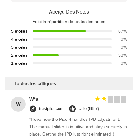
Aperçu Des Notes
Voici la répartition de toutes les notes
5 étoiles
67%
4 étoiles
0%
3 étoiles
0%
2 étoiles
33%
1 étoiles
0%
Toutes les critiques
W*s
W
trustpilot.com
Utile (8987)
"I love how the Pico 4 handles IPD adjustment.
The manual slider is intuitive and stays securely in
place. Getting the IPD just right eliminated！