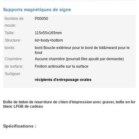
Supports magnétiques de signe
Nombre de
P00050
moule:
Taille:
115x55x165mm
Structure:
lid+body+bottom
bords:
bord Boucle-extérieur pour le bord de lid&inward pour le
fond
Charnière:
Aucune charnière (pourrait être ajouté par demande)
de surface:
Finition antirouille sur la surface
Surligner:
récipients d'entreposage ovales
Boîte de bidon de nourriture de chien d'impression avec graver, boîte en fer
blanc LFGB de cadeau
Spécifications :