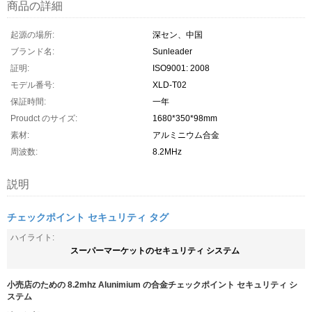
商品の詳細
起源の場所:
深セン、中国
ブランド名:
Sunleader
証明:
ISO9001: 2008
モデル番号:
XLD-T02
保証時間:
一年
Proudct のサイズ:
1680*350*98mm
素材:
アルミニウム合金
周波数:
8.2MHz
説明
チェックポイント セキュリティ タグ
ハイライト:
スーパーマーケットのセキュリティ システム
小売店のための 8.2mhz Alunimium の合金チェックポイント セキュリティ シ
ステム