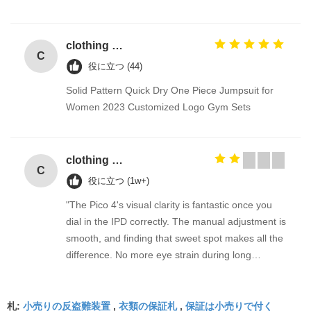
clothing security checkpoint eas hard tag/clothing security tags/ pencil alarm hard tag
C
役に立つ (44)
Solid Pattern Quick Dry One Piece Jumpsuit for
Women 2023 Customized Logo Gym Sets
clothing security checkpoint eas hard tag/clothing security tags/ pencil alarm hard tag
C
役に立つ (1w+)
"The Pico 4's visual clarity is fantastic once you
dial in the IPD correctly. The manual adjustment is
smooth, and finding that sweet spot makes all the
difference. No more eye strain during long
sessions. Highly recommend taking the time to set
it up properly!""The Pico 4's visual clarity is
小売りの反盗難装置
衣類の保証札
保証は小売りで付く
fantastic once you dial in the IPD correctly. The
札:
,
,