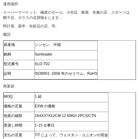
適用場所:
スーパーマーケット、極度のモール、小売店、靴屋、衣服の店、スポーツは、
帽子店、ガラスの店買物をします、
時計屋、薬学、化粧品の店、等。
概説:
原産地
シンセン、中国
銘柄
Sunleader
型式番号
XLD-T02
証明
ISO9001: 2008 年のセリウム、RoHS
商業節:
MOQ
1 組
価格の言葉
EXW の価格
包装の細部
164X37X12CM 12.69KG 2PCS/CTN
受渡し時間
1-15 仕事日
支払の言葉
T/T によって、ウェスタン・ユニオンの現金