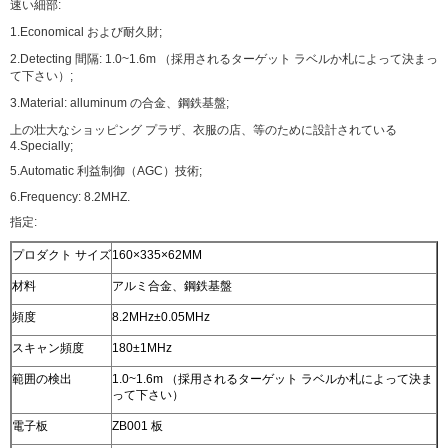
速い細部:
1.Economical および耐久財;
2.Detecting 間隔: 1.0~1.6m （採用されるターゲット ラベルか札によって決まっ
て下さい）;
3.Material: alluminum の合金、鋼鉄基盤;
上の壮大なショッピング プラザ、衣服の店、等のために設計されている
4.Specially;
5.Automatic 利益制御（AGC）技術;
6.Frequency: 8.2MHZ.
指定:
プロダクト サイズ
160×335×62MM
材料
アルミ合金、鋼鉄基盤
頻度
8.2MHz±0.05MHz
スキャン頻度
180±1MHz
範囲の検出
1.0~1.6m （採用されるターゲット ラベルか札によって決ま
って下さい）
電子板
ZB001 板