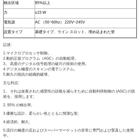
検出区域
95%以上
力
≤15 W
電気源
AC （50~60hz） 220V~245V
設置タイプ
基礎タイプ、ライン スロット、埋め込まれた管
記述:
1.マイクロプロセッサ制御。
2.動的正規プログラム（AGC）の自動処理。
3。 高度のデジタル信号処理の破片の技術の使用。
4.デジタル極度のスキャンの電子システム。
5.耐久の抵抗の組織的破壊。
主な利点:
1。 それは改善された感受性の誤報を減らすために自動利得制御の (AGC) の技
術を、採用します;
2. 95% の検出率;
3.優雅な設計、柔らかい色とともに簡潔な形;
4.経済的、耐久;
5.流行の極度の店およびスーパーマーケットの非常に専門および普及した使用
中。