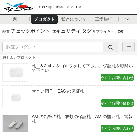
Yun Sign Holders Co., Ltd.
家
プロダクト
私達について
工場旅行
>>
チェックポイント セキュリティ タグ
品質
サプライヤー.
(56)
最もよいプロダクト
札、8.2mhz をゴルフをして下さい、保証札を取除い
て下さい
今すぐお問い合わせ
大きい調子、EAS の保証札
今すぐお問い合わせ
AM の鉛筆の札、衣類の保証札、AM の堅い札、警報
札
今すぐお問い合わせ