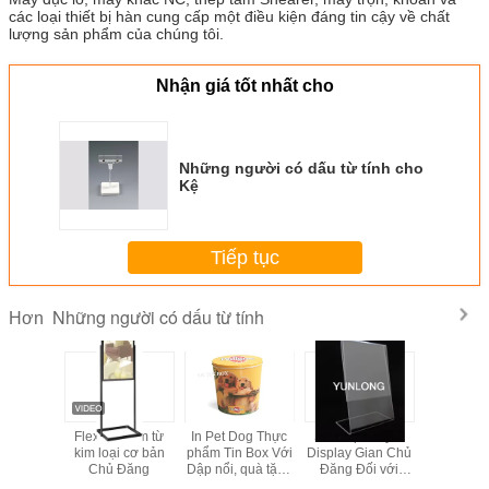
các loại thiết bị hàn cung cấp một điều kiện đáng tin cậy về chất
lượng sản phẩm của chúng tôi.
Nhận giá tốt nhất cho
Những người có dấu từ tính cho
Kệ
Tiếp tục
Những người có dấu từ tính
Hơn
 acrylic
Flexible Arm từ
In Pet Dog Thực
Slant lại Acrylic
Những ng
uốt cao
kim loại cơ bản
phẩm Tin Box Với
Display Gian Chủ
dấu từ tín
Chủ Đăng
Dập nổi, quà tặng
Đăng Đối với
Tin thể LFGB
Quảng cáo