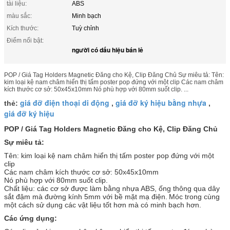
tài liệu:
ABS
màu sắc:
Minh bạch
Kích thước:
Tuỳ chỉnh
Điểm nổi bật:
người có dấu hiệu bán lẻ
POP / Giá Tag Holders Magnetic Đăng cho Kệ, Clip Đăng Chủ Sự miêu tả: Tên:
kim loại kệ nam châm hiển thị tấm poster pop đứng với một clip Các nam châm
kích thước cơ sở: 50x45x10mm Nó phù hợp với 80mm suốt clip. ...
giá đỡ điện thoại di động
giá đỡ ký hiệu bằng nhựa
thẻ:
,
,
giá đỡ ký hiệu
POP / Giá Tag Holders Magnetic Đăng cho Kệ, Clip Đăng Chủ
Sự miêu tả:
Tên: kim loại kệ nam châm hiển thị tấm poster pop đứng với một
clip
Các nam châm kích thước cơ sở: 50x45x10mm
Nó phù hợp với 80mm suốt clip.
Chất liệu: các cơ sở được làm bằng nhựa ABS, ống thông qua dây
sắt đậm mà đường kính 5mm với bề mặt mạ điện.
Móc trong cùng
một cách sử dụng các vật liệu tốt hơn mà có minh bạch hơn.
Các ứng dụng: