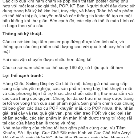
Các clip của kim nam châm kệ pop hiển thị tấm poster đứng phù
hợp với một loạt các giá thẻ, POP, KT Ban.
Người dưới đây được sử
dụng trong bất kỳ kệ kim loại, truy cập, và bảng.
Toàn bộ sản phẩm
có thể hiển thị giá, khuyến mãi và các thông tin khác để tạo ra một
bầu không khí thư giãn.
Bên cạnh đó, các clip có thể là màn hình có
in Logo theo yêu cầu.
Thông số kỹ thuật:
Các cơ sở kim loại tấm poster pop đứng được làm tinh xảo, và
thông qua các ống nhôm chất lượng cao với quá trình oxy hóa bề
mặt.
Hai móc vận chuyển được nhiều hơn đáng kể.
Các cơ sở nam châm có thể xoay 180 độ, có hiệu quả tốt hơn.
Lợi thế cạnh tranh:
Hàng Châu Sailing Display Co Ltd là một bảng giá nhà cung cấp
cung cấp chuyên nghiệp, các sản phẩm trưng bày, thẻ khuyến mãi
và các phương tiện hỗ trợ khác cho chuỗi siêu thị, thư mua sắm và
các cửa hàng độc quyền.
Chúng tôi đã sở hữu nhà máy được trang
bị tốt với vòng tròn của sản phẩm ngắn.
Sản phẩm chính của chúng
tôi bao gồm các đạo cụ POP khuyến mãi, clip POP nhựa, thẻ, nhãn
giá, trái cây và rau quả giá ván, phụ kiện treo POP, và các loại sản
phẩm acrylic, các sản phẩm in ấn màn hình được trang trí rộng rãi
tại các cửa hàng bán lẻ trong và rộng.
Nhà máy riêng của chúng tôi bao gồm phần cứng cục, Vụ Tiêm
Khuôn, Sở Lắp ráp, Cục Chế Silk màn hình và Cục Chế biến Acryl.
Máy đục lỗ, máy khắc NC, thép tấm Shearer, máy trộn, khoan và