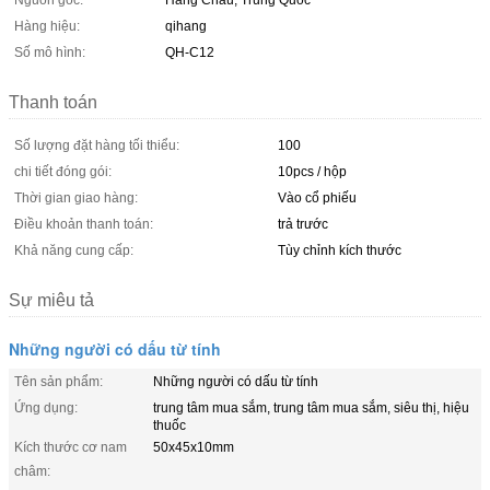
Nguồn gốc:
Hàng Châu, Trung Quốc
Hàng hiệu:
qihang
Số mô hình:
QH-C12
Thanh toán
Số lượng đặt hàng tối thiểu:
100
chi tiết đóng gói:
10pcs / hộp
Thời gian giao hàng:
Vào cổ phiếu
Điều khoản thanh toán:
trả trước
Khả năng cung cấp:
Tùy chỉnh kích thước
Sự miêu tả
Những người có dấu từ tính
Tên sản phẩm:
Những người có dấu từ tính
Ứng dụng:
trung tâm mua sắm, trung tâm mua sắm, siêu thị, hiệu
thuốc
Kích thước cơ nam
50x45x10mm
châm: