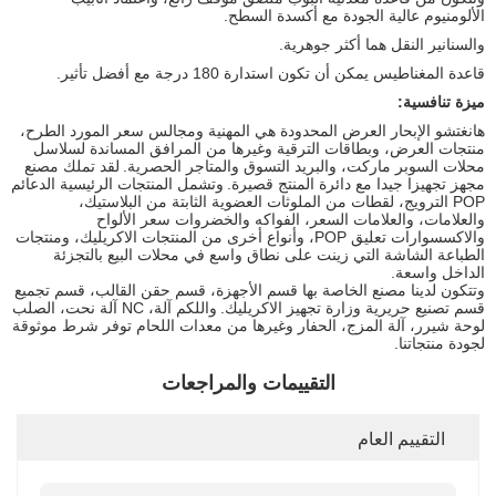
الألومنيوم عالية الجودة مع أكسدة السطح.
والسنانير النقل هما أكثر جوهرية.
قاعدة المغناطيس يمكن أن تكون استدارة 180 درجة مع أفضل تأثير.
ميزة تنافسية:
هانغتشو الإبحار العرض المحدودة هي المهنية ومجالس سعر المورد الطرح،
منتجات العرض، وبطاقات الترقية وغيرها من المرافق المساندة لسلاسل
محلات السوبر ماركت، والبريد التسوق والمتاجر الحصرية.
لقد تملك مصنع
مجهز تجهيزا جيدا مع دائرة المنتج قصيرة.
وتشمل المنتجات الرئيسية الدعائم
POP الترويج، لقطات من الملوثات العضوية الثابتة من البلاستيك،
والعلامات، والعلامات السعر، الفواكه والخضروات سعر الألواح
والاكسسوارات تعليق POP، وأنواع أخرى من المنتجات الاكريليك، ومنتجات
الطباعة الشاشة التي زينت على نطاق واسع في محلات البيع بالتجزئة
الداخل واسعة.
وتتكون لدينا مصنع الخاصة بها قسم الأجهزة، قسم حقن القالب، قسم تجميع
قسم تصنيع حريرية وزارة تجهيز الاكريليك.
واللكم آلة، NC آلة نحت، الصلب
لوحة شيرر، آلة المزج، الحفار وغيرها من معدات اللحام توفر شرط موثوقة
لجودة منتجاتنا.
التقييمات والمراجعات
التقييم العام