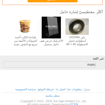
مغنطيسيّ إشارة حامل
أكثر
 حامل
باور m5208e
مائل للخلف
طباعة الكلب أغذية
ذراع 
ناطيسي
أسطوانية تحمل
الاكريليك عرض تقف
الحيوانات الأليفة تين
المغناطي
جيل
الاسطوانة 40 × 80
حامل تسجيل
مربع مع النقش، هدية
معدنية حا
× 30 مم، "البلاستيك
للإعلان
القصدير يمكن
الرول واضعة"
LFGB
غير اللغة
Arabic
منزل
|
معلومات عنا
|
اتصل بنا
|
خريطة الموقع
|
سياسة الخصوصية
منظر مكتبيّ
Copyright © 2015 - 2025 Yun Sign Holders Co., Ltd..
All rights reserved. Developed by
ECER