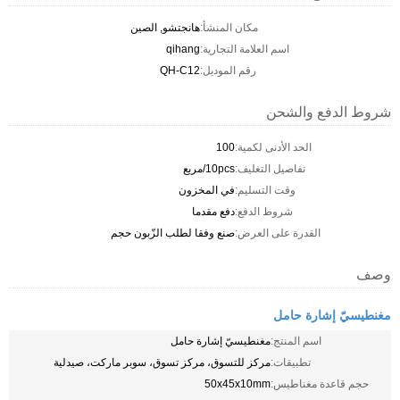
مكان المنشأ:
هانجتشو, الصين
اسم العلامة التجارية:
qihang
رقم الموديل:
QH-C12
شروط الدفع والشحن
الحد الأدنى لكمية:
100
تفاصيل التغليف:
10pcs/مربع
وقت التسليم:
في المخزون
شروط الدفع:
دفع مقدما
القدرة على العرض:
صنع وفقا لطلب الزّبون حجم
وصف
مغنطيسيّ إشارة حامل
اسم المنتج:
مغنطيسيّ إشارة حامل
تطبيقات:
مركز للتسوق، مركز تسوق، سوبر ماركت، صيدلية
حجم قاعدة مغناطيس:
50x45x10mm