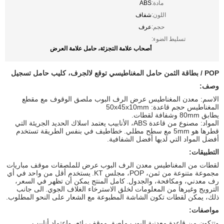
مادة:
ABS
اللون:
شفاف
حجم:
عرف
تسليط الضوء:
أصحاب علامة التجزئة، حامل علامة العرض
POP / بطاقة الثمن حامل المغناطيسي توقع لالجرف، كليب حامل تسجيل
وصف:
الاسم: معدن المغناطيس عرض الرف البوب ملصق الوقوف مع مقطع
المغناطيس حجم قاعدة: 50x45x10mm
يطابق 80mm وشفافة لقطات.
المواد: مصنوع من قاعدة ABS، الأنابيب يعتمد اسلاك الحديد الجريئة التي
قطرها هو 5mm مع سطح مطلي.
خطاطيف في بنفس الطريقة تستخدم
أفضل المواد التي لديها أفضل الشفافية.
التطبيقات:
لقطات من المغناطيس معدن الرف البوب عرض للملصقات موقف مباريات
مجموعة متنوعة من ثمن، POP، مجلس KT.
يستخدم أقل من واحد في أي
رف معدني، ومكافحة، والجدول.
كامل المنتج يمكن أن تظهر في السعر،
الترويج وغيرها من المعلومات لخلق الاسترخاء الغلاف الجوي.
الى جانب
ذلك، يمكن لقطات تكون الشاشة المطبوعة مع الشعار على النحو المطلوب.
مواصفات:
وتتكون من قاعدة معدنية البوب ملصق موقف رائع، واعتماد أنابيب