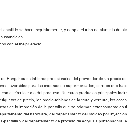
l estallido se hace exquisitamente, y adopta el tubo de aluminio de alta
sustanciales.
dos con el mejor efecto.
n de Hangzhou es tableros profesionales del proveedor de un precio de 
aciones favorables para las cadenas de supermercados, correos que hac
con el círculo corto del producto. Nuestros productos principales incl
s etiquetas de precio, los precio-tablones de la fruta y verdura, los acc
ductos de la impresión de la pantalla que se adornan extensamente en t
epartamento del hardware, del departamento del moldeo por inyección,
a-pantalla y del departamento de proceso de Acryl. La punzonadora, el