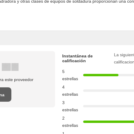
aladradora y otras clases de equipos de soldadura proporcionan una cond
La siguient
Instantánea de
calificación
calificacio
5
estrellas
ra este proveedor
4
estrellas
una
3
estrellas
2
estrellas
1