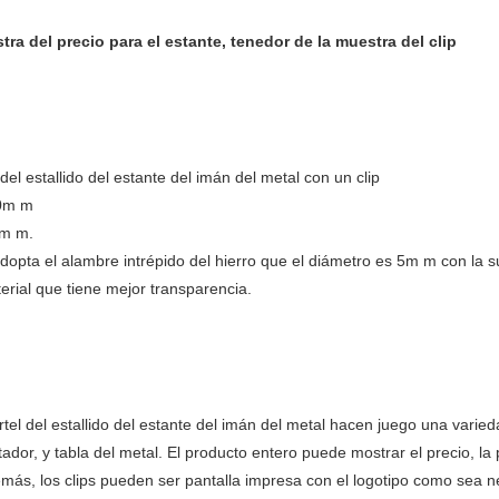
a del precio para el estante, tenedor de la muestra del clip
del estallido del estante del imán del metal con un clip
10m m
0m m.
adopta el alambre intrépido del hierro que el diámetro es 5m m con la 
erial que tiene mejor transparencia.
rtel del estallido del estante del imán del metal hacen juego una varied
ntador, y tabla del metal. El producto entero puede mostrar el precio, l
emás, los clips pueden ser pantalla impresa con el logotipo como sea n