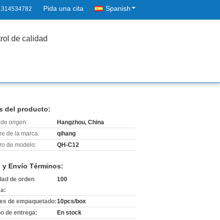
Pida una cita
Spanish
1314534782
rol de calidad
s del producto:
de origen:
Hangzhou, China
e de la marca:
qihang
o de modelo:
QH-C12
 y Envío Términos:
dad de orden
100
a:
les de empaquetado:
10pcs/box
o de entrega:
En stock