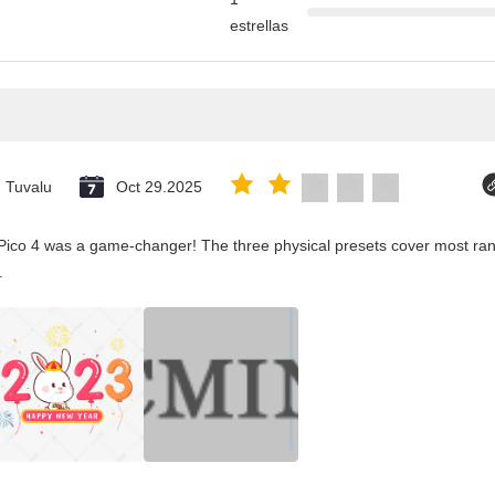
estrellas
Tuvalu
Oct 29.2025
Pico 4 was a game-changer! The three physical presets cover most rang
.