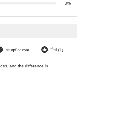
0%
trustpilot.com
Útil (1)
es, and the difference in