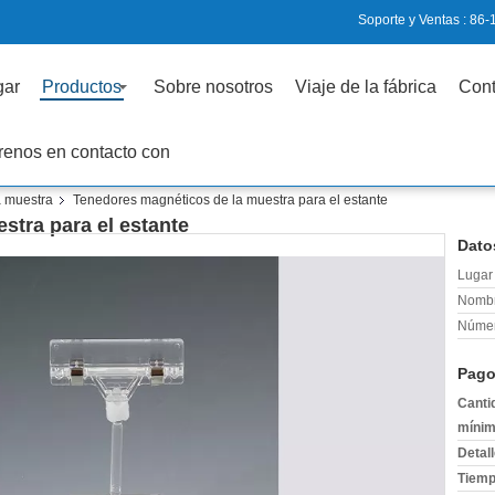
Soporte y Ventas :
86-
gar
Productos
Sobre nosotros
Viaje de la fábrica
Cont
renos en contacto con
a muestra
Tenedores magnéticos de la muestra para el estante
stra para el estante
Dato
Lugar 
Nombr
Númer
Pago
Canti
mínim
Detal
Tiemp