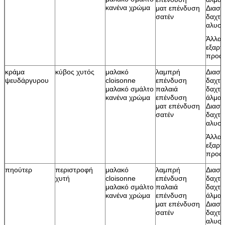
κανένα χρώμα
ματ επένδυση
Διασπ
σατέν
δαχτυ
αλυσί
Άλλα
εξαρτ
προαι
κράμα
κύβος χυτός
μαλακό
λαμπρή
Διασ
ψευδάργυρου
cloisonne
επένδυση
δαχτυ
μαλακό σμάλτο
παλαιά
δαχτυ
κανένα χρώμα
επένδυση
άλματ
ματ επένδυση
Διασπ
σατέν
δαχτυ
αλυσί
Άλλα
εξαρτ
προαι
πηούτερ
περιστροφή
μαλακό
λαμπρή
Διασ
χυτή
cloisonne
επένδυση
δαχτυ
μαλακό σμάλτο
παλαιά
δαχτυ
κανένα χρώμα
επένδυση
άλματ
ματ επένδυση
Διασπ
σατέν
δαχτυ
αλυσί