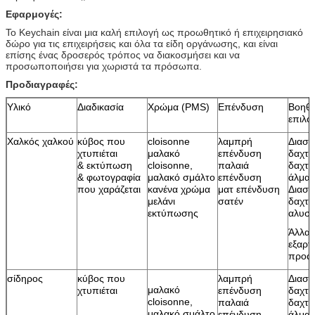
Εφαρμογές:
Το Keychain είναι μια καλή επιλογή ως προωθητικό ή επιχειρησιακό
δώρο για τις επιχειρήσεις και όλα τα είδη οργάνωσης, και είναι
επίσης ένας δροσερός τρόπος να διακοσμήσει και να
προσωποποιήσει για χωριστά τα πρόσωπα.
Προδιαγραφές:
Υλικό
Διαδικασία
Χρώμα (PMS)
Επένδυση
Βοηθη
επιλο
Χαλκός χαλκού
κύβος που
cloisonne
λαμπρή
Διασ
χτυπιέται
μαλακό
επένδυση
δαχτυ
& εκτύπωση
cloisonne,
παλαιά
δαχτυ
& φωτογραφία
μαλακό σμάλτο
επένδυση
άλματ
που χαράζεται
κανένα χρώμα
ματ επένδυση
Διασπ
μελάνι
σατέν
δαχτυ
εκτύπωσης
αλυσί
Άλλα
εξαρτ
προαι
σίδηρος
κύβος που
λαμπρή
Διασ
μαλακό
χτυπιέται
επένδυση
δαχτυ
cloisonne,
παλαιά
δαχτυ
μαλακό σμάλτο
επένδυση
άλματ