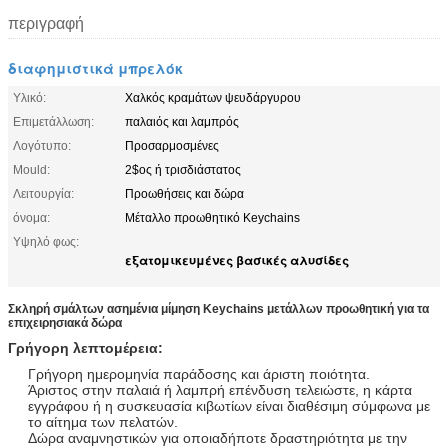
περιγραφή
διαφημιστικά μπρελόκ
Υλικό:
Χαλκός κραμάτων ψευδάργυρου
Επιμετάλλωση:
παλαιός και λαμπρός
Λογότυπο:
Προσαρμοσμένες
Mould:
2$ος ή τρισδιάστατος
Λειτουργία:
Προωθήσεις και δώρα
όνομα:
Μέταλλο προωθητικό Keychains
Υψηλό φως:
εξατομικευμένες βασικές αλυσίδες
Σκληρή σμάλτων ασημένια μίμηση Keychains μετάλλων προωθητική για τα
επιχειρησιακά δώρα
Γρήγορη λεπτομέρεια:
Γρήγορη ημερομηνία παράδοσης και άριστη ποιότητα.
Άριστος στην παλαιά ή λαμπρή επένδυση τελειώστε, η κάρτα
εγγράφου ή η συσκευασία κιβωτίων είναι διαθέσιμη σύμφωνα με
το αίτημα των πελατών.
Δώρα αναμνηστικών για οποιαδήποτε δραστηριότητα με την