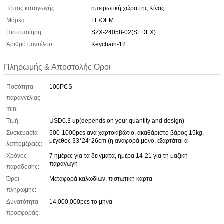
Τόπος καταγωγής:
ηπειρωτική χώρα της Κίνας
Μάρκα:
FE/OEM
Πιστοποίηση:
SZX-24058-02(SEDEX)
Αριθμό μοντέλου:
Keychain-12
Πληρωμής & Αποστολής Όροι
Ποσότητα
100PCS
παραγγελίας
min:
Τιμή:
USD0.3 up(depends on your quantity and design)
Συσκευασία
500-1000pcs ανά χαρτοκιβώτιο, ακαθάριστο βάρος 15kg,
μέγεθος 33*24*26cm (η αναφορά μόνο, εξαρτάται α
λεπτομέρειες:
Χρόνος
7 ημέρες για τα δείγματα, ημέρα 14-21 για τη μαζική
παραγωγή
παράδοσης:
Όροι
Μεταφορά καλωδίων, πιστωτική κάρτα
πληρωμής:
Δυνατότητα
14,000,000pcs το μήνα
προσφοράς: