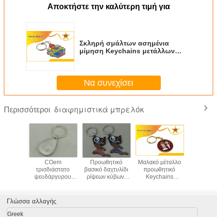
Αποκτήστε την καλύτερη τιμή για
Σκληρή σμάλτων ασημένια
μίμηση Keychains μετάλλων
προωθητική για τα
επιχειρησιακά δώρα
Να συνεχίσει
διαφημιστικά μπρελόκ
Περισσότεροι
άστατη
COem
Προωθητικό
Μαλακό μέταλλο
Εξατομικ
ένια
τρισδιάστατο
βασικό δαχτυλίδι
προωθητικό
κράμα 
δυση
ψευδάργυρου
ρίψεων κύβων,
Keychains
Keych
n Misty
μαλακό σμάλτο
μαλακά σμάλτο
σμάλτων χρυσής
ψευδάργ
άτων
νικελίου Keychain
και κράμα
επένδυσης για τη
βασική α
υρου για
Misty κραμάτων
Keychains
δεξίωση γάμου
δέρμα
Γλώσσα αλλαγής
ασικές
προωθητικό
ψευδάργυρου
πυροσβ
ίδες
Greek