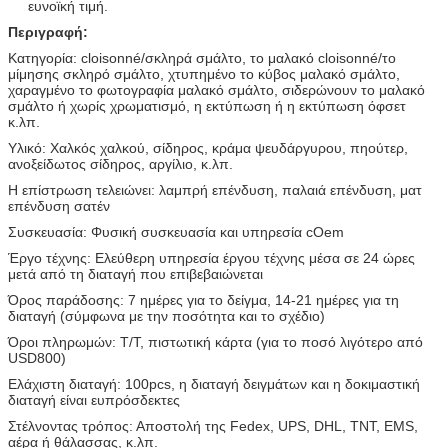
ευνοϊκή τιμή.
Περιγραφή:
Κατηγορία: cloisonné/σκληρά σμάλτο, το μαλακό cloisonné/το
μίμησης σκληρό σμάλτο, χτυπημένο το κύβος μαλακό σμάλτο,
χαραγμένο το φωτογραφία μαλακό σμάλτο, σιδερώνουν το μαλακό
σμάλτο ή χωρίς χρωματισμό, η εκτύπωση ή η εκτύπωση όφσετ
κ.λπ.
Υλικό: Χαλκός χαλκού, σίδηρος, κράμα ψευδάργυρου, πηούτερ,
ανοξείδωτος σίδηρος, αργίλιο, κ.λπ.
Η επίστρωση τελειώνει: λαμπρή επένδυση, παλαιά επένδυση, ματ
επένδυση σατέν
Συσκευασία: Φυσική συσκευασία και υπηρεσία cOem
Έργο τέχνης: Ελεύθερη υπηρεσία έργου τέχνης μέσα σε 24 ώρες
μετά από τη διαταγή που επιβεβαιώνεται
Όρος παράδοσης: 7 ημέρες για το δείγμα, 14-21 ημέρες για τη
διαταγή (σύμφωνα με την ποσότητα και το σχέδιο)
Όροι πληρωμών: T/T, πιστωτική κάρτα (για το ποσό λιγότερο από
USD800)
Ελάχιστη διαταγή: 100pcs, η διαταγή δειγμάτων και η δοκιμαστική
διαταγή είναι ευπρόσδεκτες
Στέλνοντας τρόπος: Αποστολή της Fedex, UPS, DHL, TNT, EMS,
αέρα ή θάλασσας, κ.λπ.