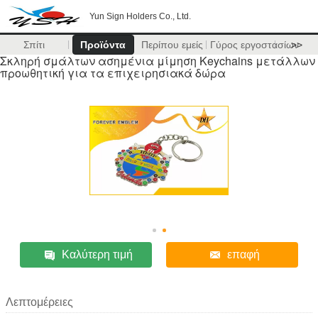
Yun Sign Holders Co., Ltd.
Σπίτι
Προϊόντα
Περίπου εμείς
Γύρος εργοστασίων
>>
Σκληρή σμάλτων ασημένια μίμηση Keychains μετάλλων
προωθητική για τα επιχειρησιακά δώρα
Καλύτερη τιμή
επαφή
Λεπτομέρειες