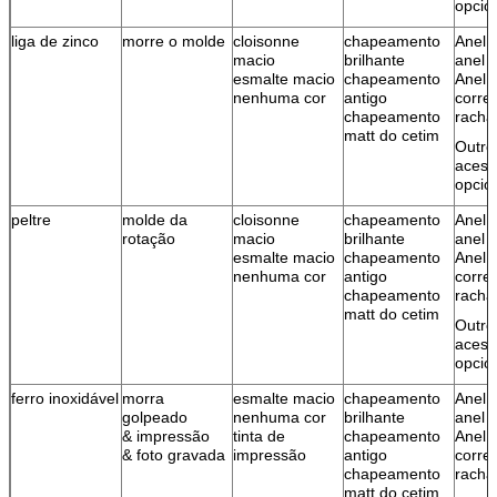
opcio
liga de zinco
morre o molde
cloisonne
chapeamento
Anel 
macio
brilhante
anel d
esmalte macio
chapeamento
Anel 
nenhuma cor
antigo
corre
chapeamento
racha
matt do cetim
Outro
acess
opcio
peltre
molde da
cloisonne
chapeamento
Anel 
rotação
macio
brilhante
anel d
esmalte macio
chapeamento
Anel 
nenhuma cor
antigo
corre
chapeamento
racha
matt do cetim
Outro
acess
opcio
ferro inoxidável
morra
esmalte macio
chapeamento
Anel 
golpeado
nenhuma cor
brilhante
anel d
& impressão
tinta de
chapeamento
Anel 
& foto gravada
impressão
antigo
corre
chapeamento
racha
matt do cetim