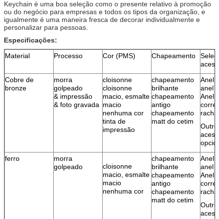
Keychain é uma boa seleção como o presente relativo à promoção
ou do negócio para empresas e todos os tipos da organização, e
igualmente é uma maneira fresca de decorar individualmente e
personalizar para pessoas.
Especificações:
Material
Processo
Cor (PMS)
Chapeamento
Seleç
acess
Cobre de
morra
cloisonne
chapeamento
Anel 
bronze
golpeado
cloisonne
brilhante
anel d
& impressão
macio, esmalte
chapeamento
Anel 
& foto gravada
macio
antigo
corre
nenhuma cor
chapeamento
racha
tinta de
matt do cetim
Outro
impressão
acess
opcio
ferro
morra
chapeamento
Anel 
cloisonne
golpeado
brilhante
anel d
macio, esmalte
chapeamento
Anel 
macio
antigo
corre
nenhuma cor
chapeamento
racha
matt do cetim
Outro
acess