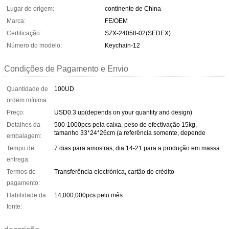
Lugar de origem:
continente de China
Marca:
FE/OEM
Certificação:
SZX-24058-02(SEDEX)
Número do modelo:
Keychain-12
Condições de Pagamento e Envio
Quantidade de
100UD
ordem mínima:
Preço:
USD0.3 up(depends on your quantity and design)
Detalhes da
500-1000pcs pela caixa, peso de efectivação 15kg,
tamanho 33*24*26cm (a referência somente, depende
embalagem:
Tempo de
7 dias para amostras, dia 14-21 para a produção em massa
entrega:
Termos de
Transferência electrónica, cartão de crédito
pagamento:
Habilidade da
14,000,000pcs pelo mês
fonte: