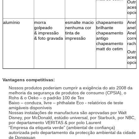
Outro
acess
opcio
alumínio
morra
esmalte macio
chapeamento
Anel 
golpeado
nenhuma cor
brilhante
anel d
& impressão
tinta de
chapeamento
Anel 
& foto gravada
impressão
antigo
corre
chapeamento
racha
matt do cetim
Outro
acess
opcio
Vantagens competitivas:
Nossos produtos poderiam cumprir a exigência do ato 2008 da
melhoria da segurança de produtos de consumo (CPSIA), o
Rohs & o Oeko – o padrão 100 de Tex
Baixo – conduza, livre – phthalate Eco - relatórios de teste
amigáveis disponíveis
Nossas instalações de manufactura são aprovadas por Walt
Disney, por McDonald, estúdio universal, por Starbuck, por NBC,
por departamento VERITAS & por polo Laurent
“Empresa da etiqueta verde” (ambiental de confiança)
autorizada pelo departamento da protecção ambiental da cidade
de Dongguan