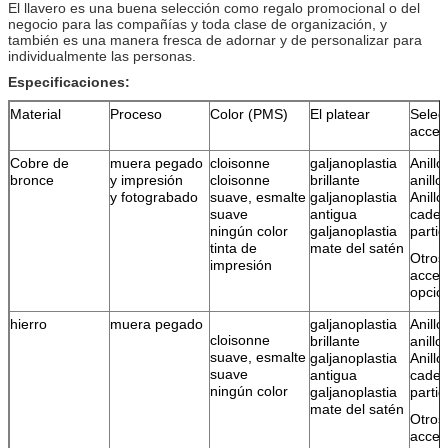
El llavero es una buena selección como regalo promocional o del
negocio para las compañías y toda clase de organización, y
también es una manera fresca de adornar y de personalizar para
individualmente las personas.
Especificaciones:
Material
Proceso
Color (PMS)
El platear
Selec
acces
Cobre de
muera pegado
cloisonne
galjanoplastia
Anillo
bronce
y impresión
cloisonne
brillante
anillo
y fotograbado
suave, esmalte
galjanoplastia
Anillo
suave
antigua
cade
ningún color
galjanoplastia
parti
tinta de
mate del satén
Otros
impresión
acces
opcio
hierro
muera pegado
galjanoplastia
Anillo
cloisonne
brillante
anillo
suave, esmalte
galjanoplastia
Anillo
suave
antigua
cade
ningún color
galjanoplastia
parti
mate del satén
Otros
acces