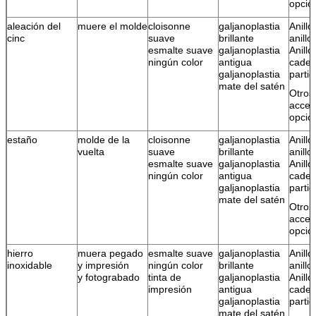
opcio
aleación del
muere el molde
cloisonne
galjanoplastia
Anillo
cinc
suave
brillante
anillo
esmalte suave
galjanoplastia
Anillo
ningún color
antigua
cade
galjanoplastia
parti
mate del satén
Otros
acces
opcio
estaño
molde de la
cloisonne
galjanoplastia
Anillo
vuelta
suave
brillante
anillo
esmalte suave
galjanoplastia
Anillo
ningún color
antigua
cade
galjanoplastia
parti
mate del satén
Otros
acces
opcio
hierro
muera pegado
esmalte suave
galjanoplastia
Anillo
inoxidable
y impresión
ningún color
brillante
anillo
y fotograbado
tinta de
galjanoplastia
Anillo
impresión
antigua
cade
galjanoplastia
parti
mate del satén