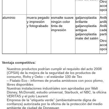
Otros
acces
opcio
aluminio
muera pegado
esmalte suave
galjanoplastia
Anillo
y impresión
ningún color
brillante
anillo
y fotograbado
tinta de
galjanoplastia
Anillo
impresión
antigua
cade
galjanoplastia
parti
mate del satén
Otros
acces
opcio
Ventaja competitiva:
Nuestros productos podrían cumplir el requisito del acto 2008
(CPSIA) de la mejora de la seguridad de los productos de
consumo, Rohs y Oeko – el estándar 100 de Tex
– Ftalato Eco - informes de prueba amistosos con poco plomo,
libres disponibles
Nuestras instalaciones industriales son aprobadas por Walt
Disney, McDonald, estudio universal, Starbuck, el NBC, la oficina
VERITAS y el polo Laurent
Empresa de la “etiqueta verde” (ambientalmente digna de
confianza) autorizada por la oficina de la protección del medio
ambiente de ciudad de Dongguan