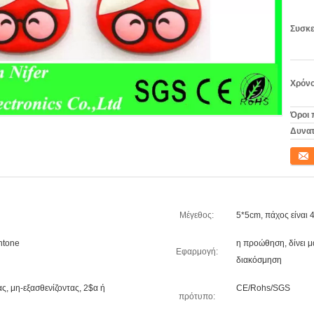
Συσκε
Χρόνο
Όροι 
Δυνατ
Επικο
Μέγεθος:
5*5cm, πάχος είναι
ntone
η προώθηση, δίνει μ
Εφαρμογή:
διακόσμηση
ς, μη-εξασθενίζοντας, 2$α ή
CE/Rohs/SGS
πρότυπο: