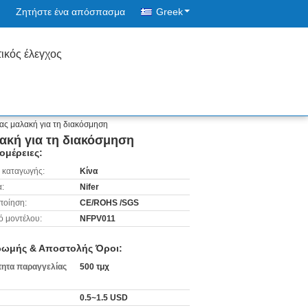
Ζητήστε ένα απόσπασμα
Greek
ικός έλεγχος
ας μαλακή για τη διακόσμηση
ακή για τη διακόσμηση
ομέρειες:
 καταγωγής:
Κίνα
:
Nifer
ποίηση:
CE/ROHS /SGS
ό μοντέλου:
NFPV011
ωμής & Αποστολής Όροι:
ητα παραγγελίας
500 τμχ
0.5~1.5 USD