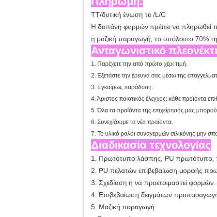
Πληρωμή:
TT/
δυτική ένωση το
/L/C
Η δαπάνη
φορμών
πρέπει να πληρωθεί π
η μαζική παραγωγή, το υπόλοιπο 70% τ
Ανταγωνιστικό πλεονέκτ
1. Παρέχετε την από πρώτο χέρι τιμή.
2. Εξετάστε την έρευνά σας μέσω της επαγγελμα
3. Εγκαίρως παράδοση.
4. Άριστος ποιοτικός έλεγχος: κάθε προϊόντα επ
5. Όλα τα προϊόντα της επιχείρησής μας μπορού
6. Συνεχίζουμε τα νέα προϊόντα.
7. Το υλικό ρολόι συναγερμών σιλικόνης μην σ
Διαδικασία τεχνολογίας
1. Πρωτότυπο λάσπης, PU πρωτότυπο, π
2. PU πελατών επιβεβαίωση μορφής πρ
3. Σχεδίαση ή να προετοιμαστεί φορμών.
4. Επιβεβαίωση δειγμάτων προπαραγωγ
5. Μαζική παραγωγή.