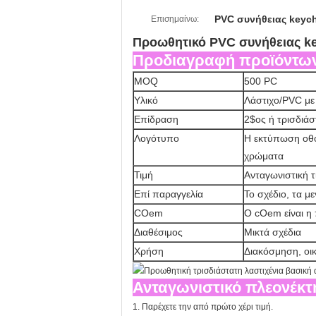
PVC συνήθειας keyc
Επισημαίνω:
Προωθητικό PVC συνήθειας ke
Προδιαγραφή προϊόντω
MOQ
500 PC
Υλικό
Λάστιχο/PVC με
Επίδραση
2$ος ή τρισδιάσ
Λογότυπο
Η εκτύπωση οθό
χρώματα
Τιμή
Ανταγωνιστική τ
Επί παραγγελία
Το σχέδιο, τα 
COem
Ο cOem είναι η
Διαθέσιμος
Μικτά σχέδια
Χρήση
Διακόσμηση, οι
Ανταγωνιστικό πλεονέκτ
1. Παρέχετε την από πρώτο χέρι τιμή.