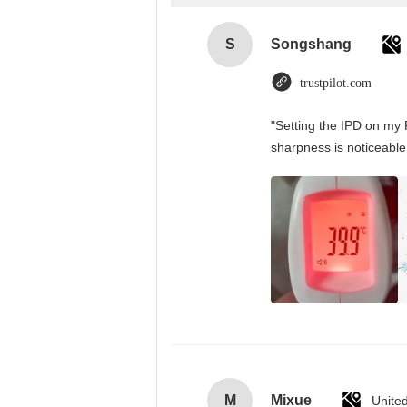
S
Songshang
trustpilot.com
"Setting the IPD on my 
sharpness is noticeable
M
Mixue
Unite