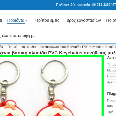
Πωλήσεις & Υποστήριξη :
86-512-2287467
τι
Προϊόντα
Περίπου εμείς
Γύρος εργοστασίων
Ποιοτ
 ελάτε σε επαφή με
όκ
Προωθητική τρισδιάστατη λαστιχένια βασική αλυσίδα PVC Keychains συνήθει
χένια βασική αλυσίδα PVC Keychains συνήθειας μαλ
Λεπτ
Τόπος
Μάρκα
Πιστο
Αριθμ
Πληρ
Ποσότ
min:
Τιμή: